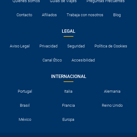
Quiénes somos
Guías de Viajes
Preguntas Frecuentes
Contacto
Afiliados
Trabaja con nosotros
Blog
LEGAL
Aviso Legal
Privacidad
Seguridad
Política de Cookies
Canal Ético
Accesibilidad
INTERNACIONAL
Portugal
Italia
Alemania
Brasil
Francia
Reino Unido
México
Europa