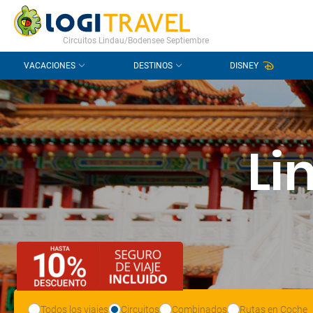
CONTACTO
PREGUNTAS FRECUENTES
Circuitos Lindau/Bodensee Septiembre
VACACIONES
DESTINOS
DISNEY
Li
Todos los viajes
Circuitos
Combinados
Rutas en Coche