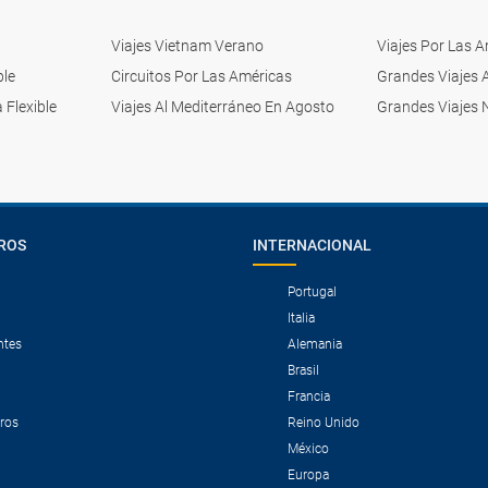
Viajes Vietnam Verano
Viajes Por Las 
ble
Circuitos Por Las Américas
Grandes Viajes 
 Flexible
Viajes Al Mediterráneo En Agosto
Grandes Viajes 
ROS
INTERNACIONAL
Portugal
Italia
ntes
Alemania
Brasil
Francia
tros
Reino Unido
México
Europa