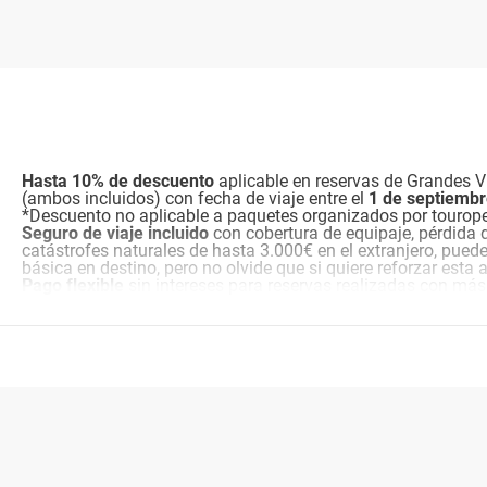
Hasta 10% de descuento
aplicable en reservas de Grandes Vi
(ambos incluidos) con fecha de viaje entre el
1 de septiemb
*Descuento no aplicable a paquetes organizados por tourop
Seguro de viaje incluido
con cobertura de equipaje, pérdida 
catástrofes naturales de hasta 3.000€ en el extranjero, pued
básica en destino, pero no olvide que si quiere reforzar esta
Pago flexible
sin intereses para reservas realizadas con más