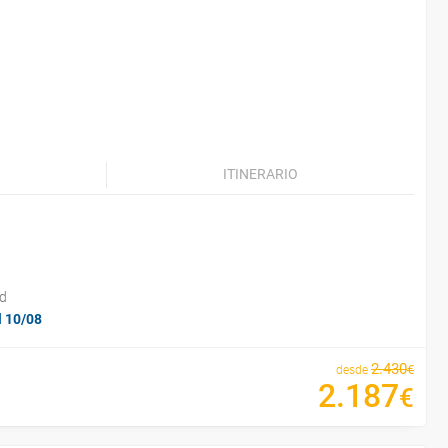
ITINERARIO
id
l 10/08
2
.
430
€
desde
2
.
187
€