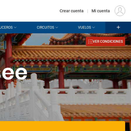
€
Origen
MADRID (MAD)
ES
EUR
Crear cuenta
|
Mi cuenta
UCEROS
CIRCUITOS
VUELOS
VER CONDICIONES
see