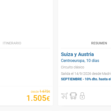
ITINERARIO
RESUMEN
Suiza y Austria
Centroeuropa, 10 días
Circuito clásico
Salida el 14/9/2026 desde Madr
SEPTIEMBRE - 10% dto. hasta e
1
.
672
€
desde
1
.
505
€