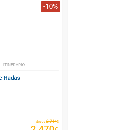
10
ITINERARIO
de Hadas
2
.
744
€
desde
2
.
470
€