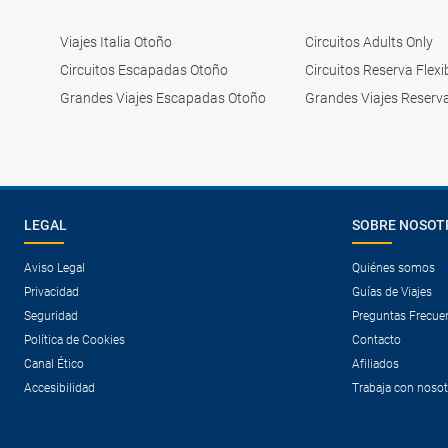
Viajes Italia Otoño
Circuitos Adults Only
Circuitos Escapadas Otoño
Circuitos Reserva Flexi
Grandes Viajes Escapadas Otoño
Grandes Viajes Reserva
LEGAL
SOBRE NOSOT
Aviso Legal
Quiénes somos
Privacidad
Guías de Viajes
Seguridad
Preguntas Frecue
Política de Cookies
Contacto
Canal Ético
Afiliados
Accesibilidad
Trabaja con noso