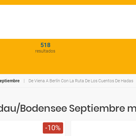
518
resultados
Septiembre
De Viena A Berlín Con La Ruta De Los Cuentos De Hadas
indau/Bodensee Septiembre m
10