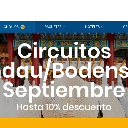
CHOLLOS
PAQUETES
HOTELES
CR
Circuitos
ndau/Boden
Septiembre
Hasta 10% descuento