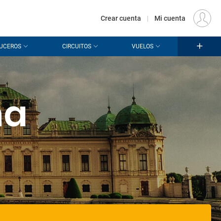
€
Origen
MADRID (MAD)
ES
EUR
Crear cuenta
|
Mi cuenta
UCEROS
CIRCUITOS
VUELOS
na