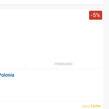
5
ITINERARIO
Polonia
1
.
674
€
desde