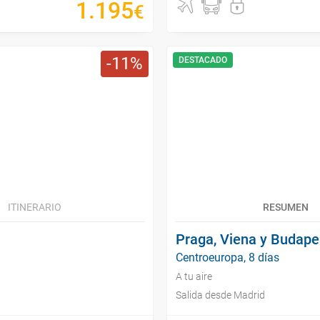
1
.
195
€
11
DESTACADO
ITINERARIO
RESUMEN
Praga, Viena y Budapes
Centroeuropa, 8 días
A tu aire
Salida desde Madrid