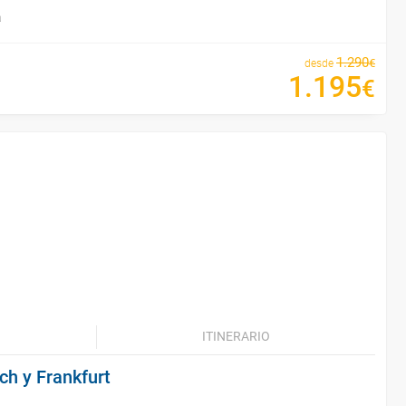
a
1
.
290
€
desde
1
.
195
€
ITINERARIO
ch y Frankfurt