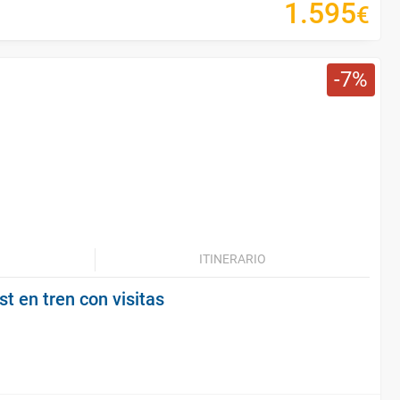
1
.
595
€
7
ITINERARIO
t en tren con visitas