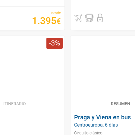
desde
1
.
395
€
3
ITINERARIO
RESUMEN
Praga y Viena en bus
Centroeuropa, 6 días
Circuito clásico