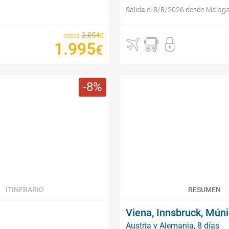
Salida el 8/8/2026 desde Málag
2
.
054
€
desde
1
.
995
€
8
ITINERARIO
RESUMEN
Viena, Innsbruck, Múni
Austria y Alemania, 8 días