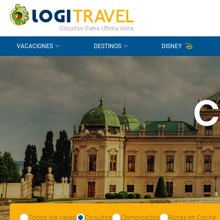
CONTACTO
PREGUNTAS FRECUENTES
Circuitos Viena Ultima Hora
VACACIONES
DESTINOS
DISNEY
C
Todos los viajes
Circuitos
Combinados
Rutas en Coche