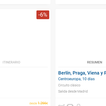
6
ITINERARIO
RESUMEN
Berlín, Praga, Viena y 
Centroeuropa, 10 días
Circuito clásico
Salida desde Madrid
1
.
266
€
desde