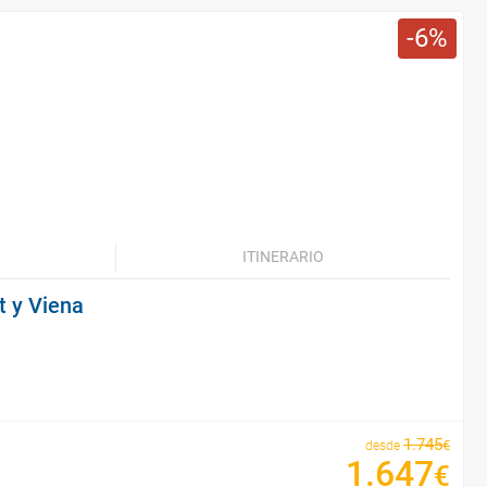
6
ITINERARIO
t y Viena
1
.
745
€
desde
1
.
647
€