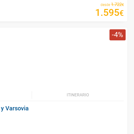
1
.
722
€
desde
1
.
595
€
4
ITINERARIO
 y Varsovia