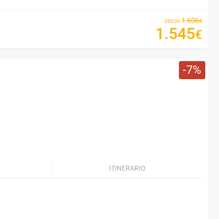
1
.
606
€
desde
1
.
545
€
7
ITINERARIO