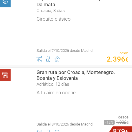
Dálmata
Croacia, 8 días
Circuito clásico
Salida el 7/10/2026 desde Madrid
desde
2
.
396
€
Gran ruta por Croacia, Montenegro,
Bosnia y Eslovenia
Adriático, 12 días
A tu aire en coche
desde
1
.
002
12
€
Salida el 8/10/2026 desde Madrid
879
€