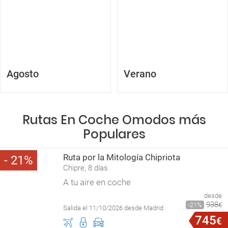
Agosto
Verano
Rutas En Coche Omodos más
Populares
Ruta por la Mitología Chipriota
21
Chipre, 8 días
A tu aire en coche
desde
938
21
€
Salida el 11/10/2026 desde Madrid
745
€