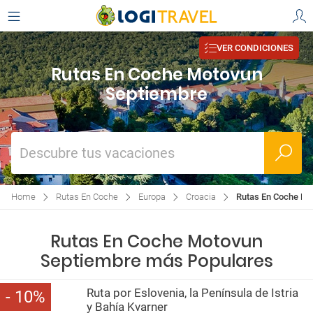
VER CONDICIONES
Rutas En Coche Motovun
Septiembre
Descubre tus vacaciones
Home
Rutas En Coche
Europa
Croacia
Rutas En Coche Mo
Rutas En Coche Motovun
Septiembre más Populares
Ruta por Eslovenia, la Península de Istria
10
y Bahía Kvarner