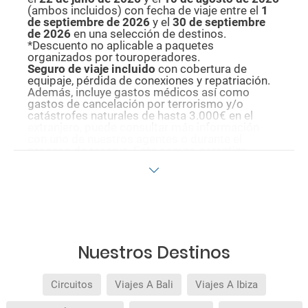
(ambos incluidos) con fecha de viaje entre el
1
de septiembre de 2026
y el
30 de septiembre
de 2026
en una selección de destinos.
*Descuento no aplicable a paquetes
organizados por touroperadores.
Seguro de viaje incluido
con cobertura de
equipaje, pérdida de conexiones y repatriación.
Además, incluye gastos médicos así como
gastos de cancelación por terrorismo y/o
catástrofes naturales de hasta 3.000€ en el
extranjero, puede consultar más información
con uno de nuestros agentes o durante el
proceso de reserva. Este seguro garantiza
asistencia básica en destino, pero no olvide que
si quiere reforzar esta asistencia tiene que
añadir a su compra otros seguros opcionales
(podrá seleccionarlos antes de confirmar su
reserva).
Pago flexible
sin intereses para reservas
realizadas con más de 30 días de antelación.
Nuestros Destinos
Circuitos
Viajes A Bali
Viajes A Ibiza