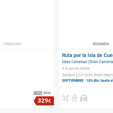
ITINERARIO
RESUMEN
Ruta por la Isla de Cu
Islas Canarias (Gran Canaria
A tu aire en coche
Salida el 22/9/2026 desde Madr
SEPTIEMBRE - 10% dto. hasta e
365
€
10
329
€