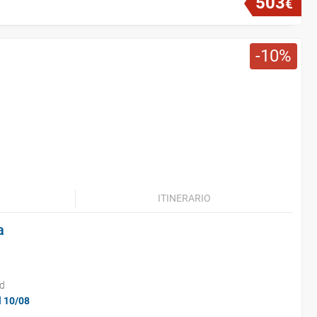
503
€
10
ITINERARIO
a
id
l 10/08