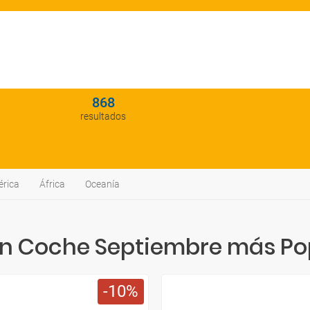
868
resultados
rica
África
Oceanía
En Coche Septiembre más Po
10