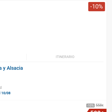
10
ITINERARIO
a y Alsacia
id
l 10/08
558
€
10