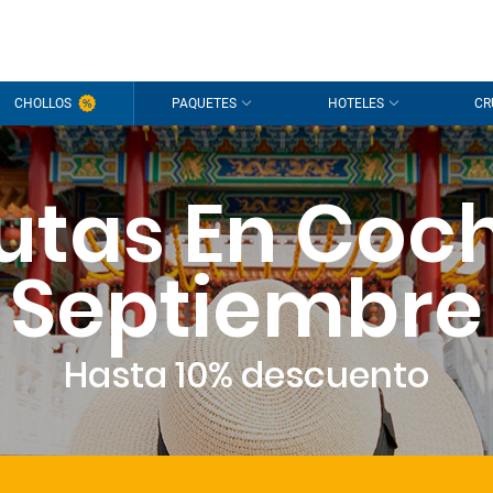
CHOLLOS
PAQUETES
HOTELES
CR
utas En Coc
Septiembre
Hasta 10% descuento