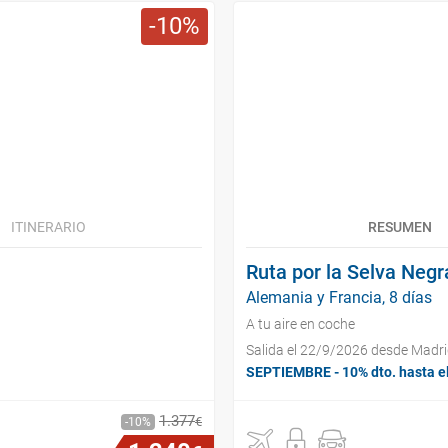
10
ITINERARIO
RESUMEN
Ruta por la Selva Negr
Alemania y Francia, 8 días
A tu aire en coche
Salida el 22/9/2026 desde Madr
SEPTIEMBRE - 10% dto. hasta e
1
.
377
€
10