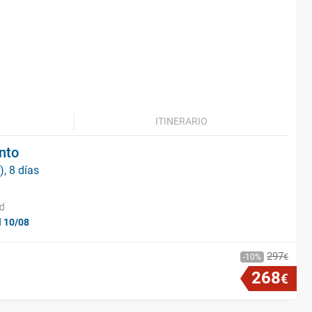
ITINERARIO
ento
), 8 días
id
l 10/08
297
€
10
268
€