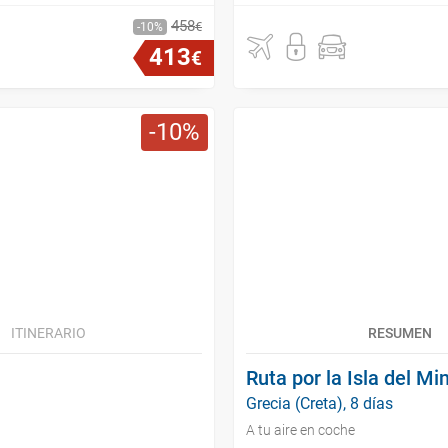
458
€
10
413
€
10
ITINERARIO
RESUMEN
Ruta por la Isla del Mi
Grecia (Creta), 8 días
A tu aire en coche