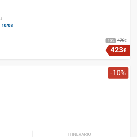
id
l 10/08
470
€
10
423
€
10
ITINERARIO