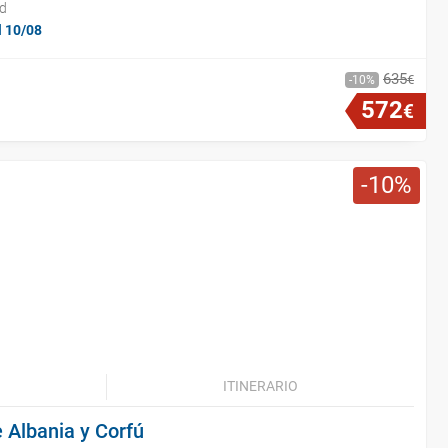
id
l 10/08
635
€
10
572
€
10
ITINERARIO
e Albania y Corfú