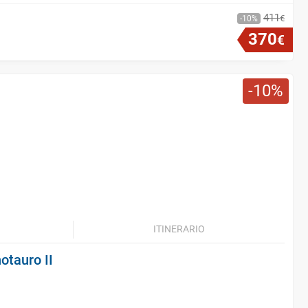
411
€
10
370
€
10
ITINERARIO
notauro II