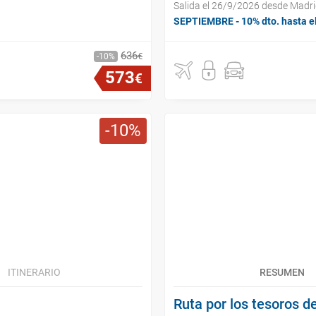
Salida el 26/9/2026 desde Madr
SEPTIEMBRE - 10% dto. hasta e
636
€
10
573
€
10
ITINERARIO
RESUMEN
Ruta por los tesoros d