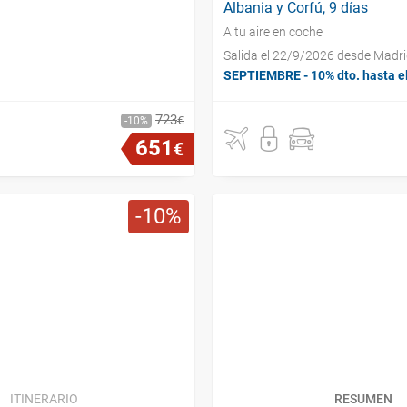
Albania y Corfú, 9 días
A tu aire en coche
Salida el 22/9/2026 desde Madr
SEPTIEMBRE - 10% dto. hasta e
723
€
10
651
€
10
ITINERARIO
RESUMEN