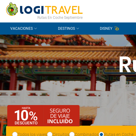
CONTACTO
PREGUNTAS FRECUENTES
Rutas En Coche Septiembre
VACACIONES
DESTINOS
DISNEY
R
Todos los viajes
Circuitos
Combinados
Rutas en Coche