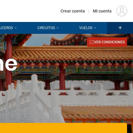
€
Origen
MADRID (MAD)
ES
EUR
Crear cuenta
|
Mi cuenta
UCEROS
CIRCUITOS
VUELOS
VER CONDICIONES
he