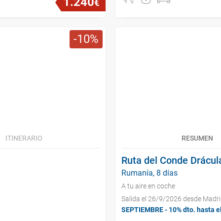
1
.
240
€
10
ITINERARIO
RESUMEN
Ruta del Conde Drácul
Rumanía, 8 días
A tu aire en coche
Salida el 26/9/2026 desde Madr
SEPTIEMBRE - 10% dto. hasta e