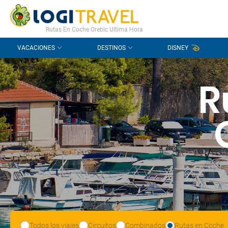
CONTACTO
PREGUNTAS FRECUENTES
Rutas En Coche Orebic Ultima Hora
VACACIONES
DESTINOS
DISNEY
R
Todos los viajes
Circuitos
Combinados
Rutas en Coche