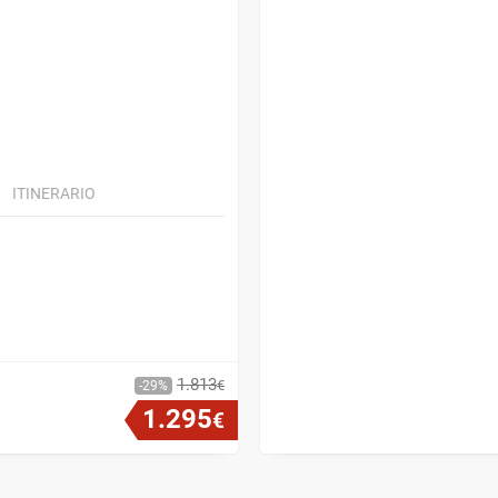
ITINERARIO
1
.
813
€
29
1
.
295
€