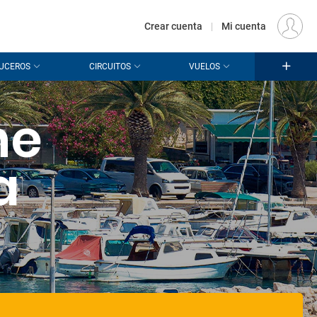
€
Origen
MADRID (MAD)
ES
EUR
Crear cuenta
|
Mi cuenta
UCEROS
CIRCUITOS
VUELOS
he
a