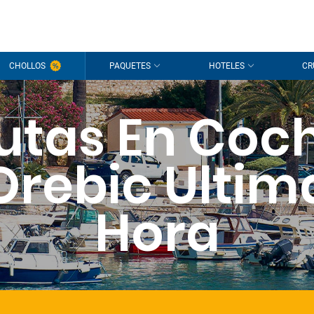
CHOLLOS
PAQUETES
HOTELES
CR
utas En Coc
Orebic Ultim
Hora