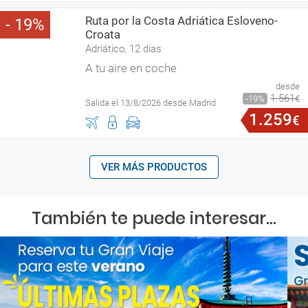
Ruta por la Costa Adriática Esloveno-
19
Croata
Adriático, 12 días
A tu aire en coche
desde
1
.
561
19
€
Salida el 13/8/2026 desde Madrid
1
.
259
€
VER MÁS PRODUCTOS
También te puede interesar...