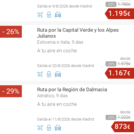
1
.
780
33
€
Salida el 9/8/2026 desde Madrid
1
.
195
€
Ruta por la Capital Verde y los Alpes
26
Julianos
Eslovenia e Italia, 9 días
A tu aire en coche
desde
1
.
575
26
€
Salida el 20/8/2026 desde Madrid
1
.
167
€
Ruta por la Región de Dalmacia
29
Adriático, 9 días
A tu aire en coche
desde
1
.
222
29
€
Salida el 11/8/2026 desde Madrid
873
€