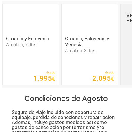
V
P
Croacia y Eslovenia
Croacia, Eslovenia y
Venecia
Adriático, 7 días
Adriático, 8 días
desde
desde
1
.
995
2
.
095
€
€
Condiciones de Agosto
Seguro de viaje incluido con cobertura de
equipaje, pérdida de conexiones y repatriación.
Además, incluye gastos médicos así como
gastos de cancelación por terrorismo y/o