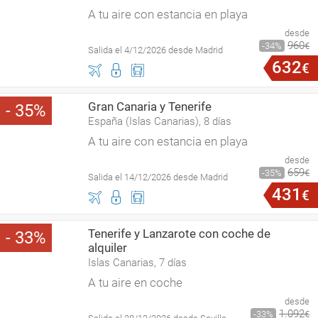
A tu aire con estancia en playa
desde
960
34
€
Salida el 4/12/2026 desde Madrid
632
€
Gran Canaria y Tenerife
35
España (Islas Canarias), 8 días
A tu aire con estancia en playa
desde
659
35
€
Salida el 14/12/2026 desde Madrid
431
€
Tenerife y Lanzarote con coche de
33
alquiler
Islas Canarias, 7 días
A tu aire en coche
desde
1
.
092
33
€