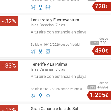
Salida el 28/12/2026 desde Sevilla
728
€
Lanzarote y Fuerteventura
32
Islas Canarias, 7 días
A tu aire con estancia en playa
desde
720
32
€
Salida el 16/12/2026 desde Madrid
490
€
Tenerife y La Palma
33
Islas Canarias, 8 días
A tu aire con estancia en playa
desde
1
.
929
33
€
Salida el 26/12/2026 desde Valencia
1
.
295
€
Gran Canaria e Isla de Sal
13