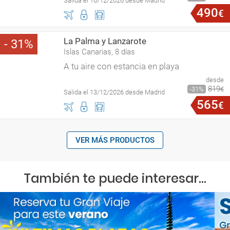
Salida el 16/12/2026 desde Madrid
490
€
La Palma y Lanzarote
31
Islas Canarias, 8 días
A tu aire con estancia en playa
desde
819
31
€
Salida el 13/12/2026 desde Madrid
565
€
VER MÁS PRODUCTOS
También te puede interesar...