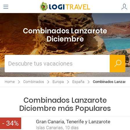
Combinados Lanzarote
Diciembre
Descubre tus vacaciones
Home
Combinados
Europa
España
Combinados Lanzarot
Combinados Lanzarote
Diciembre más Populares
Gran Canaria, Tenerife y Lanzarote
34
Islas Canarias, 10 días