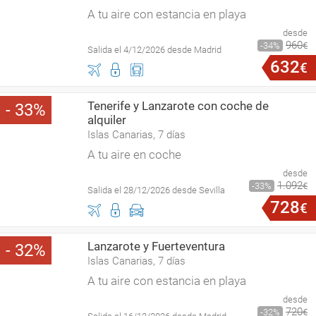
A tu aire con estancia en playa
desde
960
34
€
Salida el 4/12/2026 desde Madrid
632
€
Tenerife y Lanzarote con coche de
33
alquiler
Islas Canarias, 7 días
A tu aire en coche
desde
1
.
092
33
€
Salida el 28/12/2026 desde Sevilla
728
€
Lanzarote y Fuerteventura
32
Islas Canarias, 7 días
A tu aire con estancia en playa
desde
720
32
€