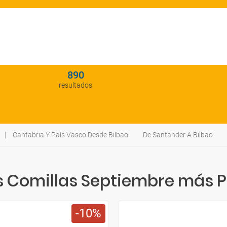
890
resultados
Cantabria Y País Vasco Desde Bilbao
De Santander A Bilbao
s Comillas Septiembre más 
10