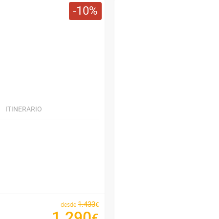
10
ITINERARIO
1
.
433
€
desde
1
.
290
€