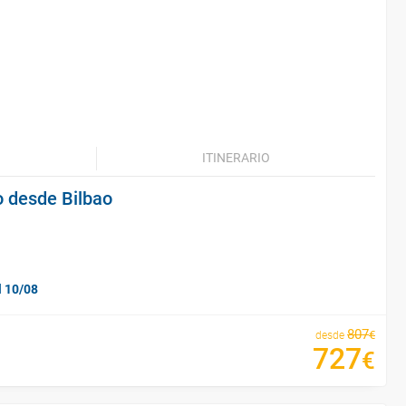
ITINERARIO
o desde Bilbao
l 10/08
807
€
desde
727
€