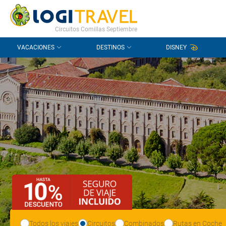
CONTACTO
PREGUNTAS FRECUENTES
Circuitos Comillas Septiembre
VACACIONES
DESTINOS
DISNEY
Todos los viajes
Circuitos
Combinados
Rutas en Coche