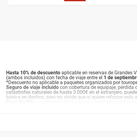
Hasta 10% de descuento
aplicable en reservas de Grandes Vi
(ambos incluidos) con fecha de viaje entre el
1 de septiemb
*Descuento no aplicable a paquetes organizados por tourop
Seguro de viaje incluido
con cobertura de equipaje, pérdida 
catástrofes naturales de hasta 3.000€ en el extranjero, pued
básica en destino, pero no olvide que si quiere reforzar esta
Pago flexible
sin intereses para reservas realizadas con más