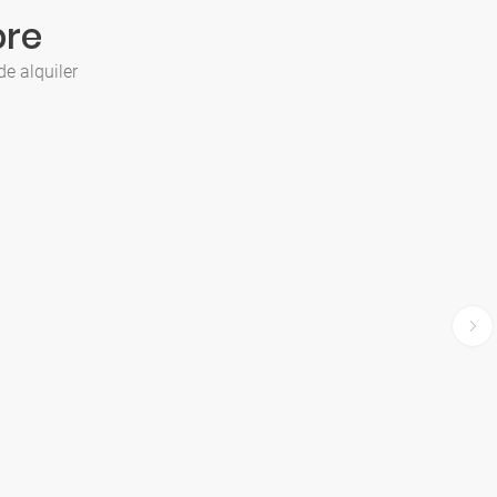
bre
de alquiler