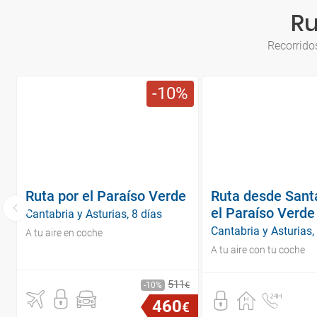
Ru
Recorridos
10
Ruta por el Paraíso Verde
Ruta desde Sant
el Paraíso Verde
Cantabria y Asturias, 8 días
Cantabria y Asturias,
A tu aire en coche
A tu aire con tu coche
511
€
10
460
€