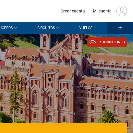
€
Origen
MADRID (MAD)
ES
EUR
Crear cuenta
|
Mi cuenta
UCEROS
CIRCUITOS
VUELOS
VER CONDICIONES