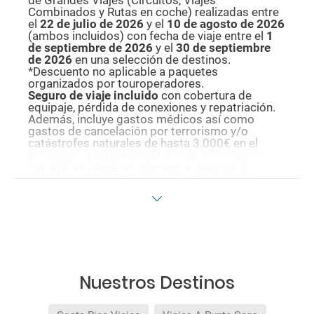
Combinados y Rutas en coche) realizadas entre
el
22 de julio de 2026
y el
10 de agosto de
2026
(ambos incluidos) con fecha de viaje entre el
1
de septiembre de 2026
y el
30 de septiembre
de 2026
en una selección de destinos.
*Descuento no aplicable a paquetes
organizados por touroperadores.
Seguro de viaje incluido
con cobertura de
equipaje, pérdida de conexiones y repatriación.
Además, incluye gastos médicos así como
gastos de cancelación por terrorismo y/o
catástrofes naturales de hasta 3.000€ en el
extranjero, puede consultar más información
con uno de nuestros agentes o durante el
proceso de reserva. Este seguro garantiza
asistencia básica en destino, pero no olvide que
si quiere reforzar esta asistencia tiene que
añadir a su compra otros seguros opcionales
(podrá seleccionarlos antes de confirmar su
reserva).
Pago flexible
sin intereses para reservas
realizadas con más de 30 días de antelación.
Nuestros Destinos