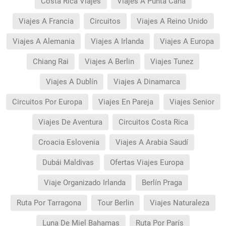
Costa Rica Viajes
Viajes A Punta Cana
Viajes A Francia
Circuitos
Viajes A Reino Unido
Viajes A Alemania
Viajes A Irlanda
Viajes A Europa
Chiang Rai
Viajes A Berlin
Viajes Tunez
Viajes A Dublín
Viajes A Dinamarca
Circuitos Por Europa
Viajes En Pareja
Viajes Senior
Viajes De Aventura
Circuitos Costa Rica
Croacia Eslovenia
Viajes A Arabia Saudí
Dubái Maldivas
Ofertas Viajes Europa
Viaje Organizado Irlanda
Berlín Praga
Ruta Por Tarragona
Tour Berlin
Viajes Naturaleza
Luna De Miel Bahamas
Ruta Por París