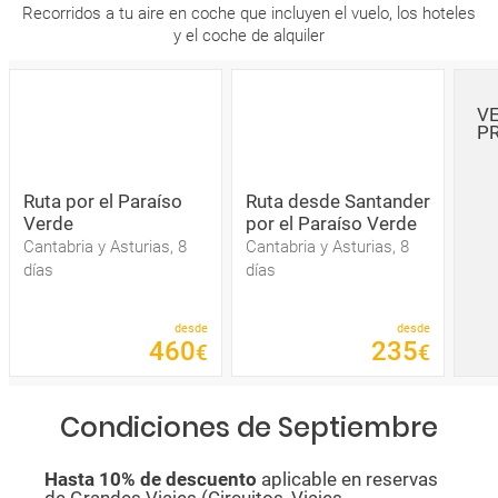
Recorridos a tu aire en coche que incluyen el vuelo, los hoteles
y el coche de alquiler
V
P
Ruta por el Paraíso
Ruta desde Santander
Verde
por el Paraíso Verde
Cantabria y Asturias, 8
Cantabria y Asturias, 8
días
días
desde
desde
460
235
€
€
Condiciones de Septiembre
Hasta 10% de descuento
aplicable en reservas
de Grandes Viajes (Circuitos, Viajes