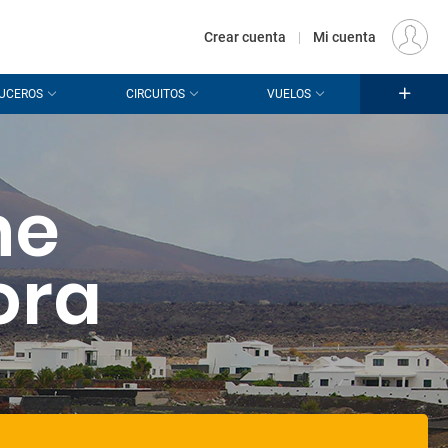
€
Origen
MADRID (MAD)
ES
EUR
Crear cuenta
|
Mi cuenta
UCEROS
CIRCUITOS
VUELOS
he
ora