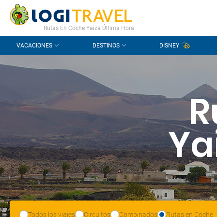
CONTACTO
PREGUNTAS FRECUENTES
Rutas En Coche Yaiza Última Hora
VACACIONES
DESTINOS
DISNEY
R
Ya
Todos los viajes
Circuitos
Combinados
Rutas en Coche