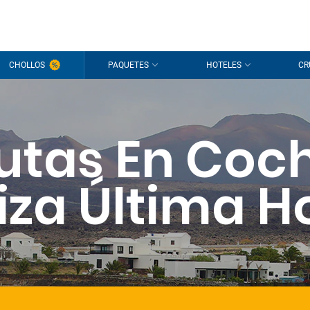
CHOLLOS
PAQUETES
HOTELES
CR
utas En Coc
iza Última H