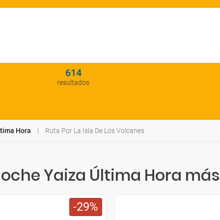
614
resultados
ltima Hora
Ruta Por La Isla De Los Volcanes
Coche Yaiza Última Hora más
29