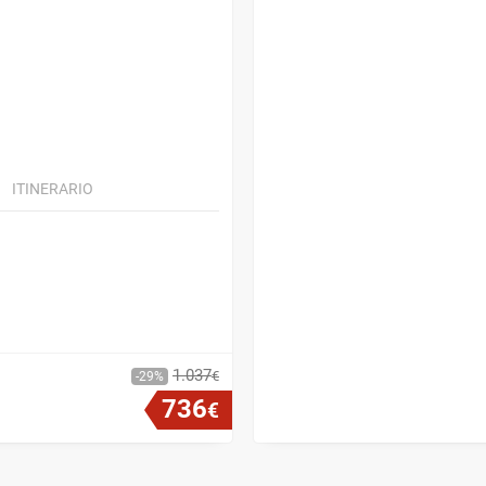
ITINERARIO
1
.
037
€
29
736
€