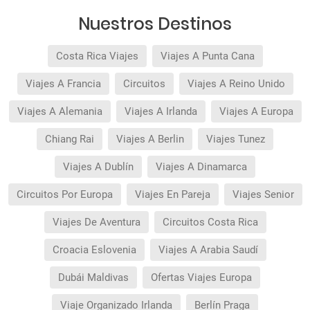
realizadas con más de 30 días de antelación.
Quedan excluidos los productos de terceros de
Nuestros Destinos
esta promoción.
Costa Rica Viajes
Viajes A Punta Cana
Viajes A Francia
Circuitos
Viajes A Reino Unido
Viajes A Alemania
Viajes A Irlanda
Viajes A Europa
Chiang Rai
Viajes A Berlin
Viajes Tunez
Viajes A Dublín
Viajes A Dinamarca
Circuitos Por Europa
Viajes En Pareja
Viajes Senior
Viajes De Aventura
Circuitos Costa Rica
Croacia Eslovenia
Viajes A Arabia Saudí
Dubái Maldivas
Ofertas Viajes Europa
Viaje Organizado Irlanda
Berlín Praga