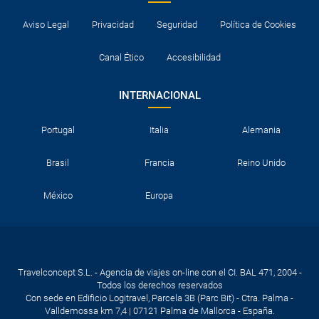
Aviso Legal
Privacidad
Seguridad
Política de Cookies
Canal Ético
Accesibilidad
INTERNACIONAL
Portugal
Italia
Alemania
Brasil
Francia
Reino Unido
México
Europa
Travelconcept S.L. - Agencia de viajes on-line con el CI. BAL 471, 2004 -
Todos los derechos reservados
Con sede en Edificio Logitravel, Parcela 3B (Parc Bit) - Ctra. Palma -
Valldemossa km 7,4 | 07121 Palma de Mallorca - España.