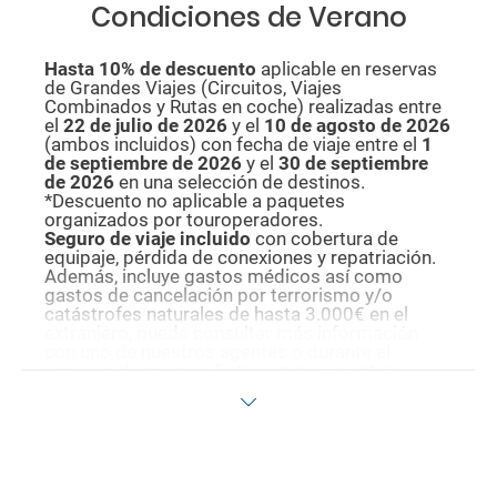
Condiciones de Verano
Hasta 10% de descuento
aplicable en reservas
de Grandes Viajes (Circuitos, Viajes
Combinados y Rutas en coche) realizadas entre
el
22 de julio de 2026
y el
10 de agosto de
2026
(ambos incluidos) con fecha de viaje entre el
1
de septiembre de 2026
y el
30 de septiembre
de 2026
en una selección de destinos.
*Descuento no aplicable a paquetes
organizados por touroperadores.
Seguro de viaje incluido
con cobertura de
equipaje, pérdida de conexiones y repatriación.
Además, incluye gastos médicos así como
gastos de cancelación por terrorismo y/o
catástrofes naturales de hasta 3.000€ en el
extranjero, puede consultar más información
con uno de nuestros agentes o durante el
proceso de reserva. Este seguro garantiza
asistencia básica en destino, pero no olvide que
si quiere reforzar esta asistencia tiene que
añadir a su compra otros seguros opcionales
(podrá seleccionarlos antes de confirmar su
reserva).
Pago flexible
sin intereses para reservas