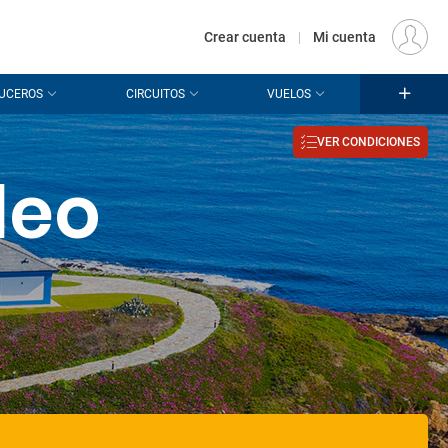
€
Origen
MADRID (MAD)
ES
EUR
Crear cuenta
|
Mi cuenta
UCEROS
CIRCUITOS
VUELOS
VER CONDICIONES
deo