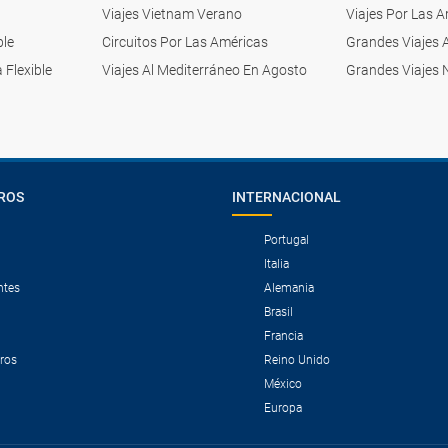
Viajes Vietnam Verano
Viajes Por Las 
ble
Circuitos Por Las Américas
Grandes Viajes 
 Flexible
Viajes Al Mediterráneo En Agosto
Grandes Viajes 
ROS
INTERNACIONAL
Portugal
Italia
ntes
Alemania
Brasil
Francia
tros
Reino Unido
México
Europa