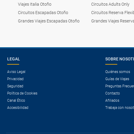
Viajes Italia Otoño
Circuitos Adults Only
Circuitos Escapadas Otoño
Circuitos Reserva Flexi
Grandes Viajes Escapadas Otoño
Grandes Viajes Reserva
LEGAL
SOBRE NOSOT
Aviso Legal
Quiénes somos
Privacidad
Guías de Viajes
Seguridad
Preguntas Frecue
Política de Cookies
Contacto
Canal Ético
Afiliados
Accesibilidad
Trabaja con noso