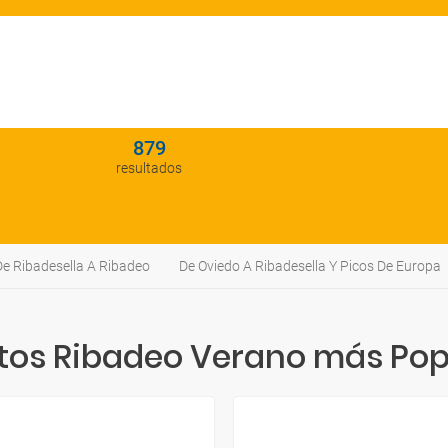
879
resultados
De Ribadesella A Ribadeo
De Oviedo A Ribadesella Y Picos De Europa
itos Ribadeo Verano más Pop