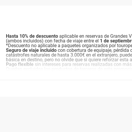
Hasta 10% de descuento
aplicable en reservas de Grandes Vi
(ambos incluidos) con fecha de viaje entre el
1 de septiemb
*Descuento no aplicable a paquetes organizados por tourop
Seguro de viaje incluido
con cobertura de equipaje, pérdida 
catástrofes naturales de hasta 3.000€ en el extranjero, pued
básica en destino, pero no olvide que si quiere reforzar esta
Pago flexible
sin intereses para reservas realizadas con más
Quedan excluidos los productos de terceros de esta promoci