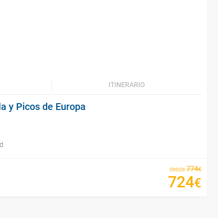
ITINERARIO
la y Picos de Europa
id
774
€
desde
724
€