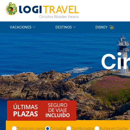
CONTACTO
PREGUNTAS FRECUENTES
Circuitos Ribadeo Verano
VACACIONES
DESTINOS
DISNEY
Ci
Todos los viajes
Circuitos
Combinados
Rutas en Coche