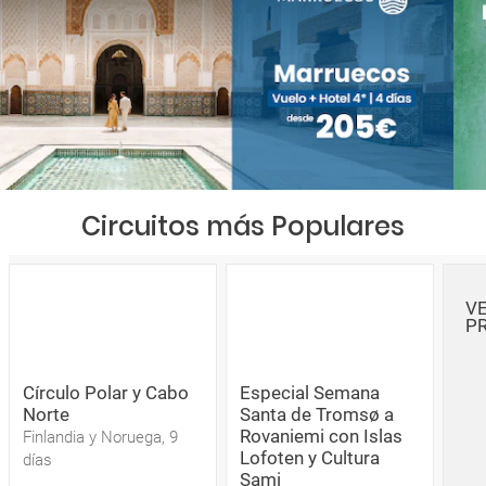
Circuitos más Populares
V
P
Círculo Polar y Cabo
Especial Semana
Norte
Santa de Tromsø a
Rovaniemi con Islas
Finlandia y Noruega, 9
Lofoten y Cultura
días
Sami