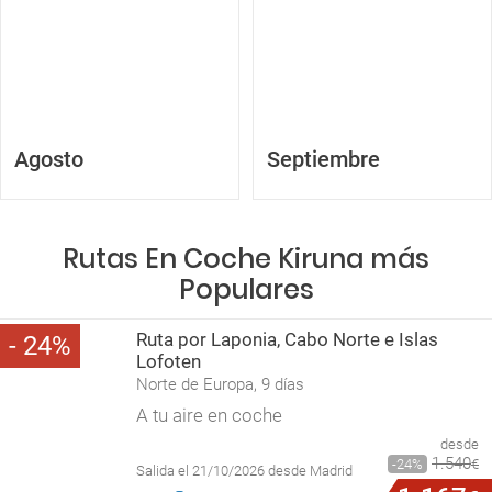
Agosto
Septiembre
Rutas En Coche Kiruna más
Populares
Ruta por Laponia, Cabo Norte e Islas
24
Lofoten
Norte de Europa, 9 días
A tu aire en coche
desde
1
.
540
24
€
Salida el 21/10/2026 desde Madrid