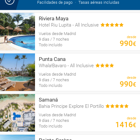
Facilidades de pago
Tasas aéreas incluidas
Riviera Maya
Hotel Riu Lupita - All Inclusive
Vuelos desde Madrid
desde
9 días / 7 noches
990
€
Todo incluido
Punta Cana
Whala!Bavaro - All Inclusive
Vuelos desde Madrid
desde
9 días / 7 noches
990
€
Todo incluido
Samaná
Bahia Principe Explore El Portillo
Vuelos desde Madrid
desde
9 días / 7 noches
1416
€
Todo incluido