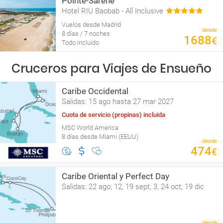
Pointe-Sarène
Hotel RIU Baobab - All Inclusive
Vuelos desde Madrid
desde
8 días / 7 noches
1688
€
Todo incluido
Cruceros para Viajes de Ensueño
Caribe Occidental
Salidas: 15 ago hasta 27 mar 2027
Cuota de servicio (propinas) incluida
MSC World America
8 días desde Miami (EEUU)
desde
474
€
Caribe Oriental y Perfect Day
Salidas: 22 ago; 12, 19 sept; 3, 24 oct; 19 dic
desde