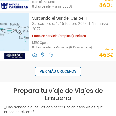
Icon of the Seas
860
€
8 días desde Miami (EEUU)
Surcando el Sur del Caribe II
Salidas: 7 dic; 1, 15 febrero 2027; 1, 15 marzo
2027
Cuota de servicio (propinas) incluida
MSC Opera
8 días desde La Romana (R.Dominicana)
desde
463
€
VER MÁS CRUCEROS
Prepara tu viaje de Viajes de
Ensueño
¿Has soñado alguna vez con hacer uno de esos viajes que
nunca se olvidan?