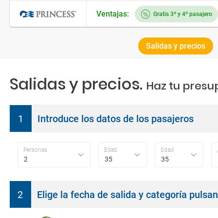
Ventajas:
Gratis 3º y 4º pasajero
Salidas y precios
Salidas y precios.
Haz tu presu
1
Introduce los datos de los pasajeros
Personas
Edad
Edad
2
35
35
2
Elige la fecha de salida y categoría pulsa