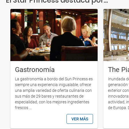
El Star Princess destaca por...
Gastronomía
The Pi
La gastronomía a bordo del Sun Princess es
Inundada de
siempre una experiencia inigualable, ofrece
generación 
una amplia variedad de oferta culinaria con
exterior co
sus más de 29 bares y restaurantes de
innovadoras
especialidad, con los mejores ingredientes
actividad, i
frescos ...
de Europa. D
VER MÁS