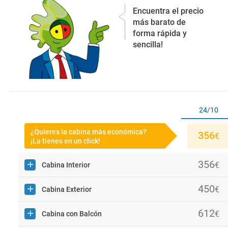
Encuentra el precio
más barato de
forma rápida y
sencilla!
24/10
¿Quieres la cabina más económica?
356
€
¡La tienes en un click!
356
€
Cabina Interior
356
450
€
€
Interior IF
Cabina Exterior
385
450
612
€
€
€
Interior IE
Exterior Premium O5
Cabina con Balcón