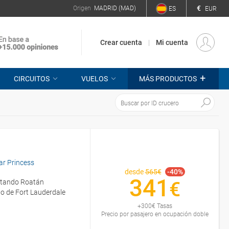
€
Origen
MADRID (MAD)
ES
EUR
Crear cuenta
Mi cuenta
+
CIRCUITOS
VUELOS
MÁS PRODUCTOS
ar Princess
desde
565
€
-40%
341
sitando Roatán
€
to de Fort Lauderdale
+
300
€
Tasas
Precio por pasajero en ocupación doble