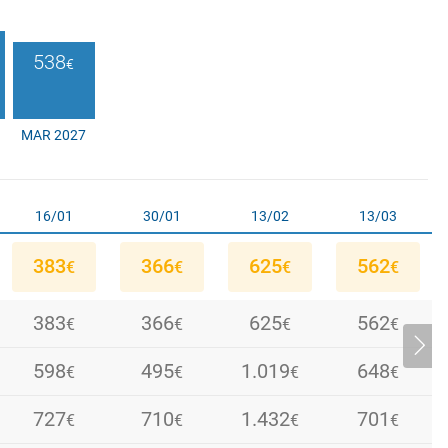
538
€
MAR 2027
16/01
30/01
13/02
13/03
383
366
625
562
€
€
€
€
383
366
625
562
€
€
€
€
383
598
366
495
1.019
625
562
648
€
€
€
€
€
€
€
€
402
598
727
376
495
710
1.019
1.432
678
590
648
701
€
€
€
€
€
€
€
€
€
€
€
€