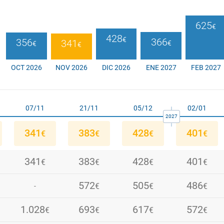
625
€
428
€
366
356
341
€
€
€
OCT 2026
NOV 2026
DIC 2026
ENE 2027
FEB 2027
07/11
21/11
05/12
02/01
2027
341
383
428
401
€
€
€
€
341
383
428
401
€
€
€
€
341
572
505
401
486
400
336
€
€
€
€
€
-
€
€
1.028
375
383
572
693
428
617
428
486
572
448
473
€
€
€
€
€
€
€
€
€
€
€
€