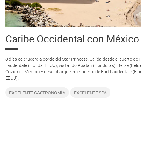
1.261
2.469
1.029
2.434
910
866
2.315
2.204
€
€
€
€
€
€
€
€
3.011
2.321
3.527
-
2.121
2.959
1.484
2.933
€
€
€
€
€
€
€
3.640
3.833
3.957
3.775
€
€
€
€
Caribe Occidental con México
4.387
4.500
4.808
4.195
€
€
€
€
8 días de crucero a bordo del Star Princess. Salida desde el puerto de 
7.397
7.768
8.687
8.896
€
€
€
€
Lauderdale (Florida, EEUU), visitando Roatán (Honduras), Belize (Beliz
Cozumel (México) y desembarque en el puerto de Fort Lauderdale (Flor
EEUU).
EXCELENTE GASTRONOMÍA
EXCELENTE SPA