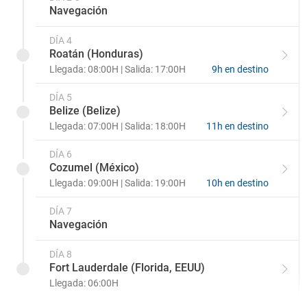
1.062
2.700
€
Balcón Premium Deluxe D1
Sanctuary Mini Suite M1
€
Navegación
3.345
-
€
Balcón Sanctuary D0
Signature Suite S9
DÍA 4
Roatán (Honduras)
4.378
€
Vista Suite S4
Llegada: 08:00H | Salida: 17:00H
9h en destino
DÍA 5
4.722
€
Grand Suite S2
Belize (Belize)
Llegada: 07:00H | Salida: 18:00H
11h en destino
8.162
€
Sky Suite S0
DÍA 6
Cozumel (México)
Llegada: 09:00H | Salida: 19:00H
10h en destino
DÍA 7
Navegación
DÍA 8
Fort Lauderdale (Florida, EEUU)
Llegada: 06:00H