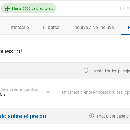
ID:
7
Hasta $600 de Crédito a bordo
Itinerario
El barco
Incluye / No incluye
P
puesto!
La edad de los pasajer
¿Viaje de recién casados?
No
ndo sobre el precio
Precio por pasajer