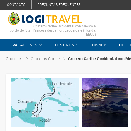
CONTACTO
PREGUNTAS FRECUENTES
Crucero Caribe Occidental con México a
bordo del Star Princess desde Fort Lauderdale (Florida,
EEUU)
VACACIONES
DESTINOS
DISNEY
CHOL
Cruceros
Cruceros Caribe
Crucero Caribe Occidental con M