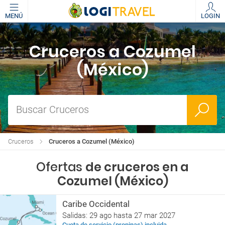
MENÚ
LOGIN
Cruceros a Cozumel
(México)
Buscar Cruceros
Cruceros
Cruceros a Cozumel (México)
Ofertas
de cruceros en a
Cozumel (México)
Caribe Occidental
Salidas: 29 ago hasta 27 mar 2027
Cuota de servicio (propinas) incluida