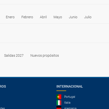
Enero
Febrero
Abril
Mayo
Junio
Julio
Salidas 2027
Nuevos propósitos
ROS
INTERNACIONAL
Portugal
Italia
ntes
Alemania