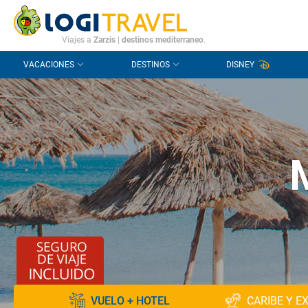
CONTACTO
PREGUNTAS FRECUENTES
Viajes a
Zarzis
|
destinos mediterraneo
.
VACACIONES
DESTINOS
DISNEY
VUELO + HOTEL
CARIBE Y E