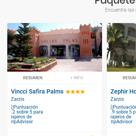
Paquetes
Encuentra las 
RESUMEN
+ INFO
RESU
Vincci Safira Palms
Zephir Ho
Zarzis
Zarzis