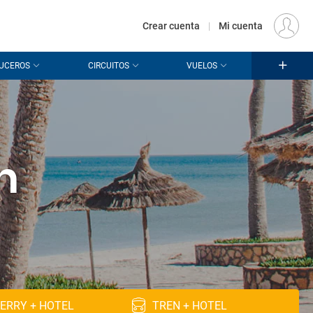
€
Origen
MADRID (MAD)
ES
EUR
Crear cuenta
|
Mi cuenta
UCEROS
CIRCUITOS
VUELOS
n
ERRY + HOTEL
TREN + HOTEL