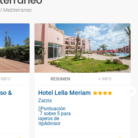
iterraneo
al Mediterraneo
 INFO
RESUMEN
+ INFO
sso &
Hotel Lella Meriam
Zarzis