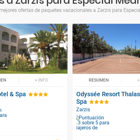
 a Zarzis para Especial Med
mejores ofertas de paquetes vacacionales a Zarzis para Especi
MEN
+ INFO
RESUMEN
+
tel & Spa
Odyssée Resort Thala
Spa
Zarzis