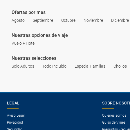
Ofertas por mes
Agosto
Septiembre
Octubre
Noviembre
Diciembre
Nuestras opciones de viaje
Vuelo + Hotel
Nuestras selecciones
Solo Adultos
Todo Incluido
Especial Familias
Chollos
LEGAL
SOBRE NOSOT
Aviso Legal
Quiénes somos
Privacidad
Guías de Viajes
Seguridad
Preguntas Frecue