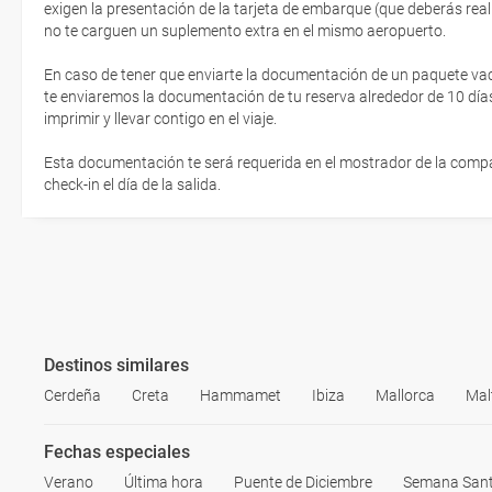
exigen la presentación de la tarjeta de embarque (que deberás real
no te carguen un suplemento extra en el mismo aeropuerto.
En caso de tener que enviarte la documentación de un paquete vacaci
te enviaremos la documentación de tu reserva alrededor de 10 días
imprimir y llevar contigo en el viaje.
Esta documentación te será requerida en el mostrador de la compañ
check-in el día de la salida.
Destinos similares
Cerdeña
Creta
Hammamet
Ibiza
Mallorca
Mal
Fechas especiales
Verano
Última hora
Puente de Diciembre
Semana San