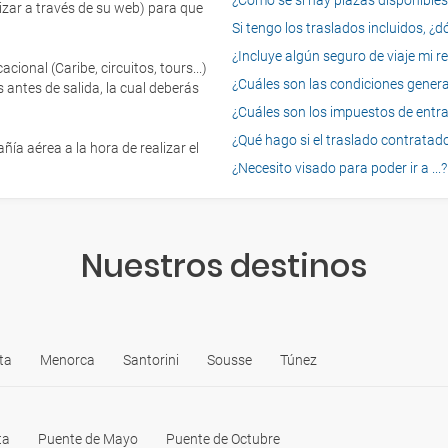
¿Cómo sé si hay plazas disponibles e
izar a través de su web) para que
Si tengo los traslados incluidos, ¿
¿Incluye algún seguro de viaje mi r
onal (Caribe, circuitos, tours...)
¿Cuáles son las condiciones general
 antes de salida, la cual deberás
¿Cuáles son los impuestos de entrad
¿Qué hago si el traslado contratado
ía aérea a la hora de realizar el
¿Necesito visado para poder ir a ...?
Nuestros destinos
ta
Menorca
Santorini
Sousse
Túnez
ta
Puente de Mayo
Puente de Octubre