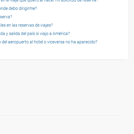
n el viaje que quiero al hacer mi solicitud de reserva?
dónde debo dirigirme?
eserva?
es en las reservas de viajes?
a y salida del país si viajo a América?
 del aeropuerto al hotel o viceversa no ha aparecido?