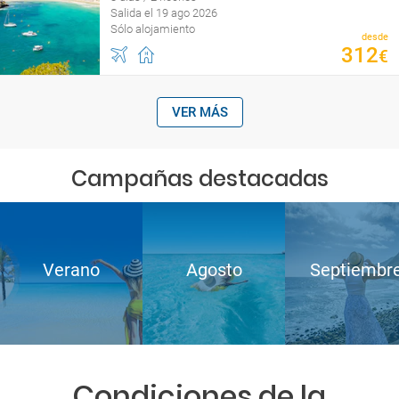
Salida el 19 ago 2026
Sólo alojamiento
desde
312
€
VER MÁS
Campañas destacadas
Verano
Agosto
Septiembr
Condiciones de la