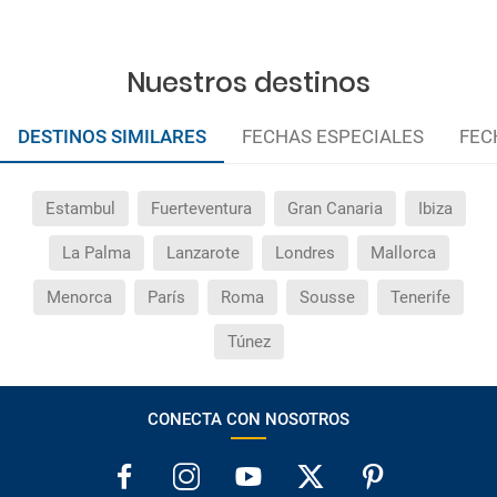
modificaciones de reserva posteriores a esta campaña
quedan excluidas de las condiciones de promoción
anteriormente mencionadas. Descuento no acumulable.
Nuestros destinos
DESTINOS SIMILARES
FECHAS ESPECIALES
FEC
Estambul
Fuerteventura
Gran Canaria
Ibiza
La Palma
Lanzarote
Londres
Mallorca
Menorca
París
Roma
Sousse
Tenerife
Túnez
CONECTA CON NOSOTROS