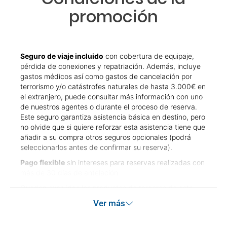
promoción
Seguro de viaje incluido
con cobertura de equipaje,
pérdida de conexiones y repatriación. Además, incluye
gastos médicos así como gastos de cancelación por
terrorismo y/o catástrofes naturales de hasta 3.000€ en
el extranjero, puede consultar más información con uno
de nuestros agentes o durante el proceso de reserva.
Este seguro garantiza asistencia básica en destino, pero
no olvide que si quiere reforzar esta asistencia tiene que
añadir a su compra otros seguros opcionales (podrá
seleccionarlos antes de confirmar su reserva).
Pago flexible
sin intereses para reservas realizadas con
más de 30 días de antelación.
Quedan excluidos los productos de terceros de esta
promoción.
Ver más
Las condiciones de esta campaña sólo serán aplicables
durante la vigencia de la misma. Las posibles