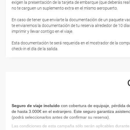
exigen la presentación de la tarjeta de embarque (que deberás real
no te carguen un suplemento extra en el mismo aeropuerto.
En caso de tener que enviarte la documentación de un paquete vacaci
te enviaremos la documentación de tu reserva alrededor de 10 días
imprimir y llevar contigo en el viaje.
Esta documentación te será requerida en el mostrador de la compañ
check-in el día de la salida.
Seguro de viaje incluido
con cobertura de equipaje, pérdida d
de hasta 3.000€ en el extranjero. Este seguro garantiza asistenc
(podrá seleccionarlos antes de confirmar su reserva)
.
Las condiciones de esta campaña sólo serán aplicables durante 