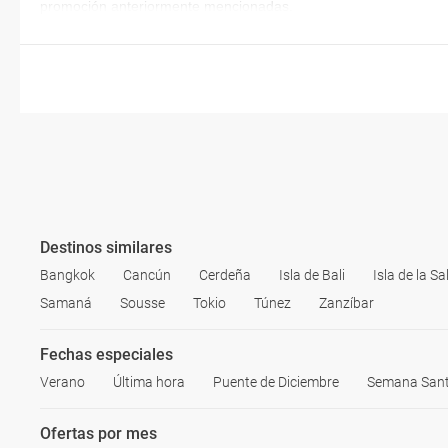
promoción anteriormente mencionadas.
Destinos similares
Bangkok
Cancún
Cerdeña
Isla de Bali
Isla de la Sa
Samaná
Sousse
Tokio
Túnez
Zanzíbar
Fechas especiales
Verano
Última hora
Puente de Diciembre
Semana San
Ofertas por mes