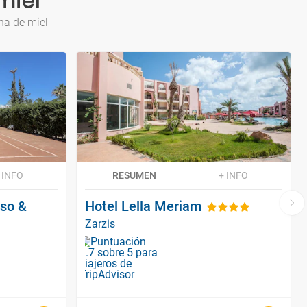
miel
na de miel
 INFO
RESUMEN
+ INFO
sso &
Hotel Lella Meriam
Zarzis