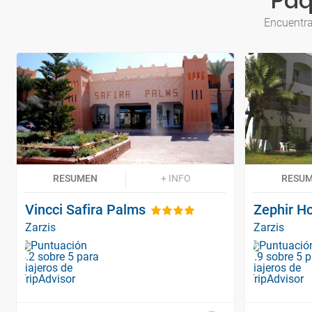
Paq
Encuentra
RESUMEN
+ INFO
RESU
Vincci Safira Palms
Zephir Ho
Zarzis
Zarzis