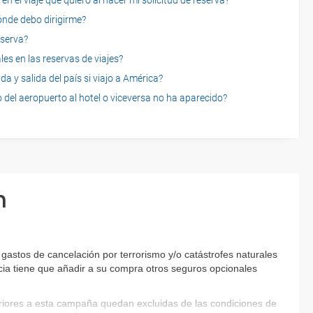
n el viaje que quiero al hacer mi solicitud de reserva?
dónde debo dirigirme?
eserva?
es en las reservas de viajes?
a y salida del país si viajo a América?
 del aeropuerto al hotel o viceversa no ha aparecido?
n
gastos de cancelación por terrorismo y/o catástrofes naturales
encia tiene que añadir a su compra otros seguros opcionales
eriores a esta campaña quedan excluidas de las condiciones de