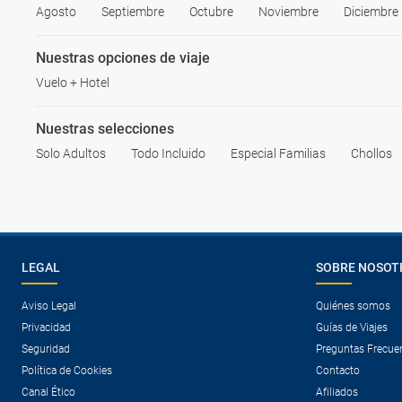
Agosto
Septiembre
Octubre
Noviembre
Diciembre
Nuestras opciones de viaje
Vuelo + Hotel
Nuestras selecciones
Solo Adultos
Todo Incluido
Especial Familias
Chollos
LEGAL
SOBRE NOSOT
Aviso Legal
Quiénes somos
Privacidad
Guías de Viajes
Seguridad
Preguntas Frecue
Política de Cookies
Contacto
Canal Ético
Afiliados