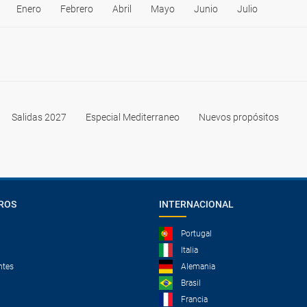
Enero
Febrero
Abril
Mayo
Junio
Julio
Salidas 2027
Especial Mediterraneo
Nuevos propósitos
ROS
INTERNACIONAL
Portugal
Italia
ntes
Alemania
Brasil
Francia