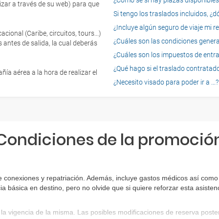
¿Cómo sé si hay plazas disponibles e
izar a través de su web) para que
Si tengo los traslados incluidos, ¿
¿Incluye algún seguro de viaje mi r
onal (Caribe, circuitos, tours...)
¿Cuáles son las condiciones general
 antes de salida, la cual deberás
¿Cuáles son los impuestos de entrad
¿Qué hago si el traslado contratado
ía aérea a la hora de realizar el
¿Necesito visado para poder ir a ...?
Condiciones de la promoció
e conexiones y repatriación. Además, incluye gastos médicos así como 
ia básica en destino, pero no olvide que si quiere reforzar esta asist
la vigencia de la misma. Las posibles modificaciones de reserva post