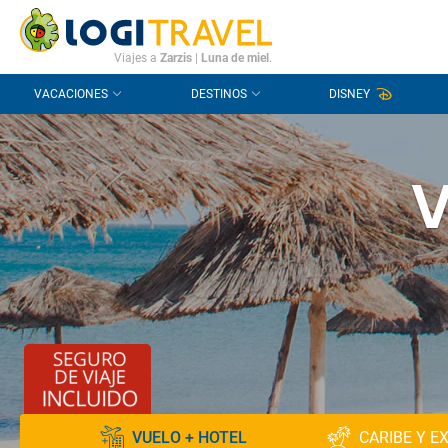
CONTACTO
PREGUNTAS FRECUENTES
Viajes a
Zarzis
|
Luna de miel
.
VACACIONES
DESTINOS
DISNEY
V
VUELO + HOTEL
CARIBE Y E