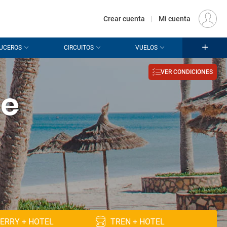
€
Origen
MADRID (MAD)
ES
EUR
Crear cuenta
|
Mi cuenta
UCEROS
CIRCUITOS
VUELOS
VER CONDICIONES
de
ERRY + HOTEL
TREN + HOTEL