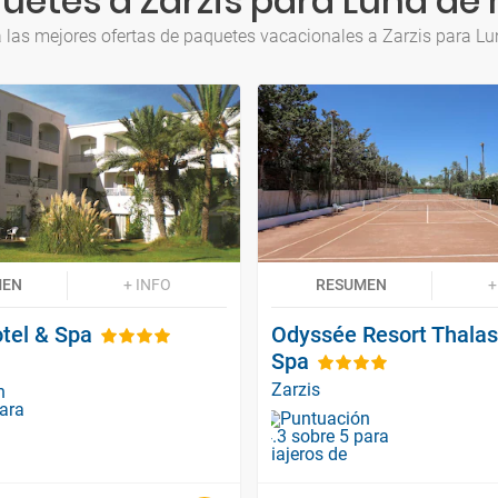
uetes a Zarzis para Luna de 
 las mejores ofertas de paquetes vacacionales a Zarzis para Lu
MEN
+ INFO
RESUMEN
+
tel & Spa
Odyssée Resort Thala
Spa
Zarzis