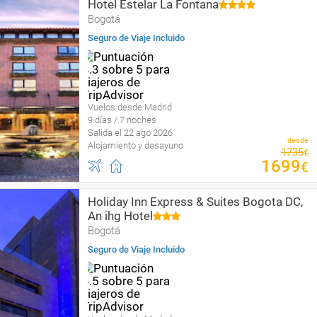
Hotel Estelar La Fontana
Bogotá
Seguro de Viaje Incluido
Vuelos desde Madrid
9 días / 7 noches
Salida el 22 ago 2026
desde
Alojamiento y desayuno
1735
€
1699
€
Holiday Inn Express & Suites Bogota DC,
An ihg Hotel
Bogotá
Seguro de Viaje Incluido