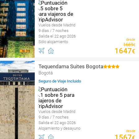
Vuelos desde Madrid
9 días / 7 noches
Salida el 22 ago 2026
desde
Sólo alojamiento
1669
€
1647
€
Tequendama Suites Bogota
Bogotá
Seguro de Viaje Incluido
Vuelos desde Madrid
9 días / 7 noches
Salida el 22 ago 2026
Alojamiento y desayuno
desde
1567
€