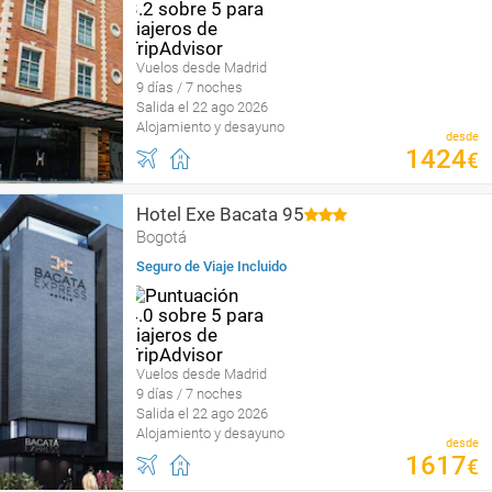
Vuelos desde Madrid
9 días / 7 noches
Salida el 22 ago 2026
Alojamiento y desayuno
desde
1424
€
Hotel Exe Bacata 95
Bogotá
Seguro de Viaje Incluido
Vuelos desde Madrid
9 días / 7 noches
Salida el 22 ago 2026
Alojamiento y desayuno
desde
1617
€