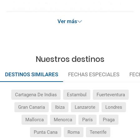
modificaciones de reserva posteriores a esta campaña
quedan excluidas de las condiciones de promoción
anteriormente mencionadas. Descuento no acumulable.
Ver más
Nuestros destinos
DESTINOS SIMILARES
FECHAS ESPECIALES
FEC
Cartagena De Indias
Estambul
Fuerteventura
Gran Canaria
Ibiza
Lanzarote
Londres
Mallorca
Menorca
París
Praga
Punta Cana
Roma
Tenerife