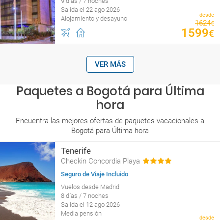
9 días / 7 noches
Salida el 22 ago 2026
desde
Alojamiento y desayuno
1624
€
1599
€
VER MÁS
Paquetes a Bogotá para Última
hora
Encuentra las mejores ofertas de paquetes vacacionales a
Bogotá para Última hora
Tenerife
Checkin Concordia Playa
Seguro de Viaje Incluido
Vuelos desde Madrid
8 días / 7 noches
Salida el 12 ago 2026
Media pensión
desde