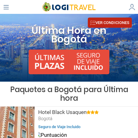
VER CONDICIONES
Última Hora en
Bogotá
Paquetes a Bogotá para Última
hora
Hotel Black Usaquen
Bogotá
Seguro de Viaje Incluido