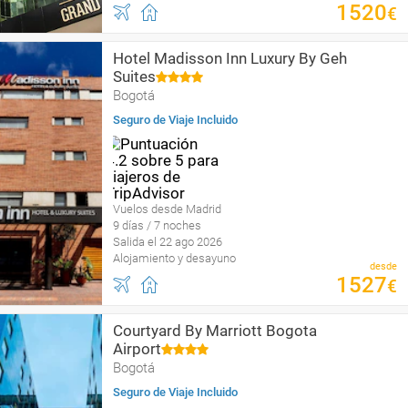
1520
€
Hotel Madisson Inn Luxury By Geh
Suites
Bogotá
Seguro de Viaje Incluido
Vuelos desde Madrid
9 días / 7 noches
Salida el 22 ago 2026
Alojamiento y desayuno
desde
1527
€
Courtyard By Marriott Bogota
Airport
Bogotá
Seguro de Viaje Incluido