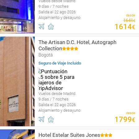
Vuelos desde Madrid
9 días / 7 noches
Salida el 22 ago 2026
desde
Alojamiento y desayuno
1641
€
1614
€
The Artisan D.C. Hotel, Autograph
Collection
Bogotá
Seguro de Viaje Incluido
Vuelos desde Madrid
9 días / 7 noches
Salida el 22 ago 2026
Alojamiento y desayuno
desde
1799
€
Hotel Estelar Suites Jones