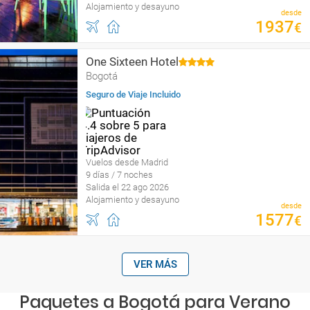
Alojamiento y desayuno
desde
1937
€
One Sixteen Hotel
Bogotá
Seguro de Viaje Incluido
Vuelos desde Madrid
9 días / 7 noches
Salida el 22 ago 2026
Alojamiento y desayuno
desde
1577
€
VER MÁS
Paquetes a Bogotá para Verano