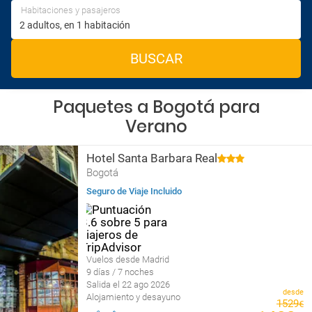
Habitaciones y pasajeros
BUSCAR
Paquetes a Bogotá para
Verano
Hotel Santa Barbara Real
Bogotá
Seguro de Viaje Incluido
Vuelos desde Madrid
9 días / 7 noches
Salida el 22 ago 2026
desde
Alojamiento y desayuno
1529
€