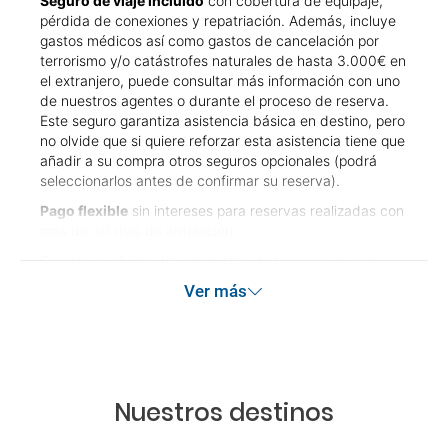
Seguro de viaje incluido
con cobertura de equipaje,
pérdida de conexiones y repatriación. Además, incluye
gastos médicos así como gastos de cancelación por
terrorismo y/o catástrofes naturales de hasta 3.000€ en
el extranjero, puede consultar más información con uno
de nuestros agentes o durante el proceso de reserva.
Este seguro garantiza asistencia básica en destino, pero
no olvide que si quiere reforzar esta asistencia tiene que
añadir a su compra otros seguros opcionales (podrá
seleccionarlos antes de confirmar su reserva).
Pago flexible
sin intereses para reservas realizadas con
más de 30 días de antelación.
Quedan excluidos los productos de terceros de esta
promoción.
Ver más
Las condiciones de esta campaña sólo serán aplicables
durante la vigencia de la misma. Las posibles
modificaciones de reserva posteriores a esta campaña
quedan excluidas de las condiciones de promoción
anteriormente mencionadas. Descuento no acumulable.
Nuestros destinos