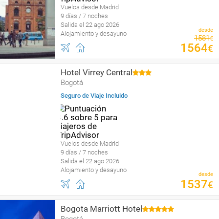
Vuelos desde Madrid
9 días / 7 noches
Salida el 22 ago 2026
desde
Alojamiento y desayuno
1581
€
1564
€
Hotel Virrey Central
Bogotá
Seguro de Viaje Incluido
Vuelos desde Madrid
9 días / 7 noches
Salida el 22 ago 2026
Alojamiento y desayuno
desde
1537
€
Bogota Marriott Hotel