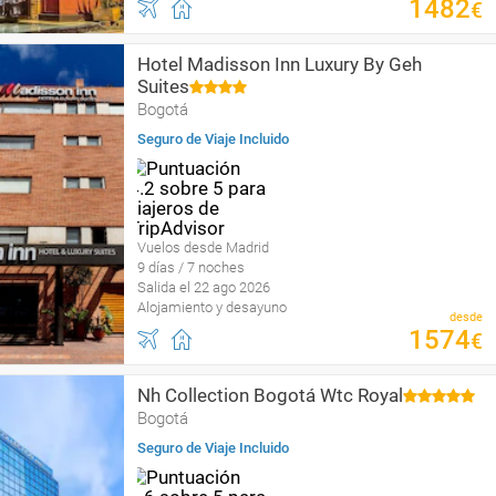
1482
€
Hotel Madisson Inn Luxury By Geh
Suites
Bogotá
Seguro de Viaje Incluido
Vuelos desde Madrid
9 días / 7 noches
Salida el 22 ago 2026
Alojamiento y desayuno
desde
1574
€
Nh Collection Bogotá Wtc Royal
Bogotá
Seguro de Viaje Incluido