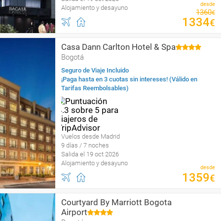
desde
Alojamiento y desayuno
1360
€
1334
€
Casa Dann Carlton Hotel & Spa
Bogotá
Seguro de Viaje Incluido
¡Paga hasta en 3 cuotas sin intereses! (Válido en
Tarifas Reembolsables)
Vuelos desde Madrid
9 días / 7 noches
Salida el 19 oct 2026
Alojamiento y desayuno
desde
1359
€
Courtyard By Marriott Bogota
Airport