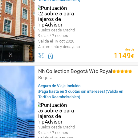
Vuelos desde Madrid
9 días / 7 noches
Salida el 19 oct 2026
Alojamiento y desayuno
desde
1149
€
Nh Collection Bogotá Wtc Royal
Bogotá
Seguro de Viaje Incluido
¡Paga hasta en 3 cuotas sin intereses! (Válido en
Tarifas Reembolsables)
Vuelos desde Madrid
9 días / 7 noches