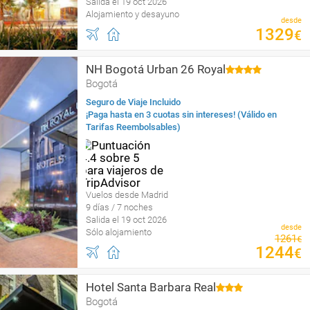
Salida el 19 oct 2026
Alojamiento y desayuno
desde
1329
€
NH Bogotá Urban 26 Royal
Bogotá
Seguro de Viaje Incluido
¡Paga hasta en 3 cuotas sin intereses! (Válido en
Tarifas Reembolsables)
Vuelos desde Madrid
9 días / 7 noches
Salida el 19 oct 2026
desde
Sólo alojamiento
1261
€
1244
€
Hotel Santa Barbara Real
Bogotá