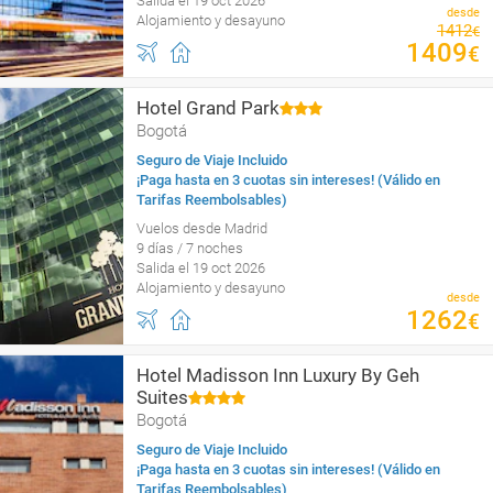
Salida el 19 oct 2026
desde
Alojamiento y desayuno
1412
€
1409
€
Hotel Grand Park
Bogotá
Seguro de Viaje Incluido
¡Paga hasta en 3 cuotas sin intereses! (Válido en
Tarifas Reembolsables)
Vuelos desde Madrid
9 días / 7 noches
Salida el 19 oct 2026
Alojamiento y desayuno
desde
1262
€
Hotel Madisson Inn Luxury By Geh
Suites
Bogotá
Seguro de Viaje Incluido
¡Paga hasta en 3 cuotas sin intereses! (Válido en
Tarifas Reembolsables)