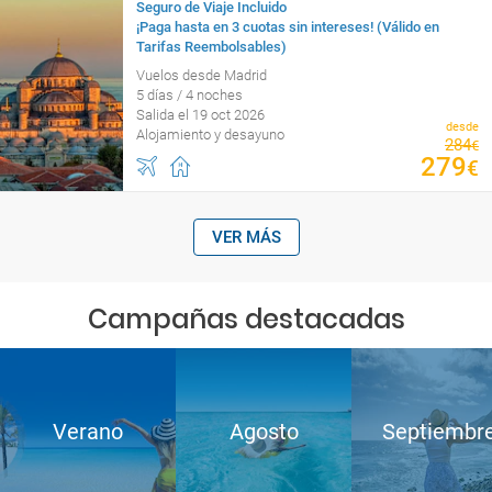
Seguro de Viaje Incluido
¡Paga hasta en 3 cuotas sin intereses! (Válido en
Tarifas Reembolsables)
Vuelos desde Madrid
5 días / 4 noches
Salida el 19 oct 2026
desde
Alojamiento y desayuno
284
€
279
€
VER MÁS
Campañas destacadas
Verano
Agosto
Septiembr