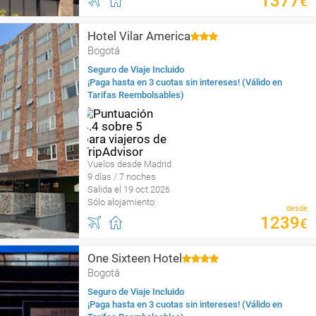
1377
€
Hotel Vilar America
Bogotá
Seguro de Viaje Incluido
¡Paga hasta en 3 cuotas sin intereses! (Válido en
Tarifas Reembolsables)
Vuelos desde Madrid
9 días / 7 noches
Salida el 19 oct 2026
Sólo alojamiento
desde
1239
€
One Sixteen Hotel
Bogotá
Seguro de Viaje Incluido
¡Paga hasta en 3 cuotas sin intereses! (Válido en