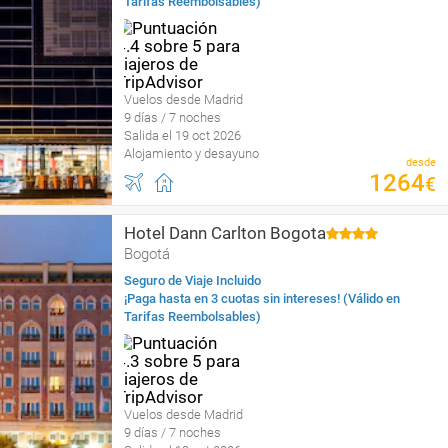
Tarifas Reembolsables)
Vuelos desde Madrid
9 días / 7 noches
Salida el 19 oct 2026
Alojamiento y desayuno
desde
1264
€
Hotel Dann Carlton Bogota
Bogotá
Seguro de Viaje Incluido
¡Paga hasta en 3 cuotas sin intereses! (Válido en
Tarifas Reembolsables)
Vuelos desde Madrid
9 días / 7 noches