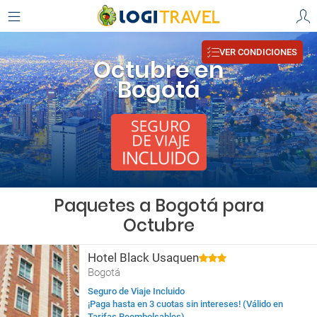
VER CONDICIONES
Octubre en
Bogotá
Paquetes a Bogotá para
Octubre
Hotel Black Usaquen
Bogotá
Seguro de Viaje Incluido
¡Paga hasta en 3 cuotas sin intereses! (Válido en
Tarifas Reembolsables)