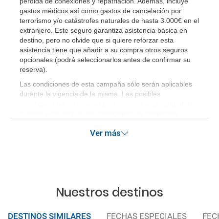
pérdida de conexiones y repatriación. Además, incluye
gastos médicos así como gastos de cancelación por
terrorismo y/o catástrofes naturales de hasta 3.000€ en el
extranjero. Este seguro garantiza asistencia básica en
destino, pero no olvide que si quiere reforzar esta
asistencia tiene que añadir a su compra otros seguros
opcionales (podrá seleccionarlos antes de confirmar su
reserva)
.
Las condiciones de esta campaña sólo serán aplicables
durante la vigencia de la misma. Las posibles
modificaciones de reserva posteriores a esta campaña
quedan excluidas de las condiciones de promoción
anteriormente mencionadas.
Ver más
Nuestros destinos
DESTINOS SIMILARES
FECHAS ESPECIALES
FEC