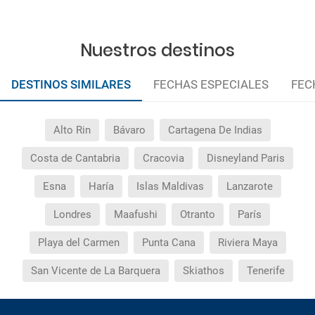
Nuestros destinos
DESTINOS SIMILARES
FECHAS ESPECIALES
FEC
Alto Rin
Bávaro
Cartagena De Indias
Costa de Cantabria
Cracovia
Disneyland Paris
Esna
Haría
Islas Maldivas
Lanzarote
Londres
Maafushi
Otranto
París
Playa del Carmen
Punta Cana
Riviera Maya
San Vicente de La Barquera
Skiathos
Tenerife