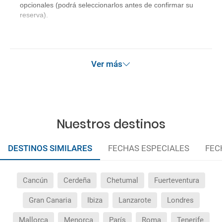
opcionales (podrá seleccionarlos antes de confirmar su
reserva).
Ver más
Nuestros destinos
DESTINOS SIMILARES
FECHAS ESPECIALES
FEC
Cancún
Cerdeña
Chetumal
Fuerteventura
Gran Canaria
Ibiza
Lanzarote
Londres
Mallorca
Menorca
París
Roma
Tenerife