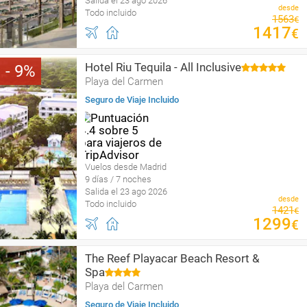
Salida el 23 ago 2026
desde
Todo incluido
1563
€
1417
€
Hotel Riu Tequila - All Inclusive
9
Playa del Carmen
Seguro de Viaje Incluido
Vuelos desde Madrid
9 días / 7 noches
Salida el 23 ago 2026
desde
Todo incluido
1421
€
1299
€
The Reef Playacar Beach Resort &
Spa
Playa del Carmen
Seguro de Viaje Incluido