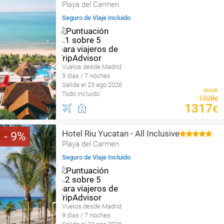
Playa del Carmen
Seguro de Viaje Incluido
Vuelos desde Madrid
9 días / 7 noches
Salida el 23 ago 2026
desde
Todo incluido
1328
€
1317
€
Hotel Riu Yucatan - All Inclusive
9
Playa del Carmen
Seguro de Viaje Incluido
Vuelos desde Madrid
9 días / 7 noches