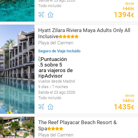
Salida el 23 ago 2026
desde
Todo incluido
1443
€
1394
€
Hyatt Zilara Riviera Maya Adults Only All
Inclusive
Playa del Carmen
Seguro de Viaje Incluido
Vuelos desde Madrid
9 días / 7 noches
Salida el 23 ago 2026
desde
Todo incluido
1441
€
1435
€
The Reef Playacar Beach Resort &
Spa
Playa del Carmen