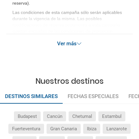
reserva)
.
Las condiciones de esta campaña sólo serán aplicables
durante la vigencia de la misma. Las posibles
modificaciones de reserva posteriores a esta campaña
quedan excluidas de las condiciones de promoción
anteriormente mencionadas. Descuento no acumulable.
Ver más
Nuestros destinos
DESTINOS SIMILARES
FECHAS ESPECIALES
FEC
Budapest
Cancún
Chetumal
Estambul
Fuerteventura
Gran Canaria
Ibiza
Lanzarote