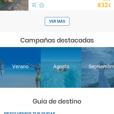
832
€
VER MÁS
Campañas destacadas
Verano
Agosto
Septiembr
Guía de destino
RESOLVEMOS TUS DUDAS