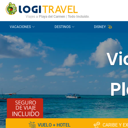
CONTACTO
PREGUNTAS FRECUENTES
Viajes a
Playa del Carmen
|
Todo Incluido
.
VACACIONES
DESTINOS
DISNEY
Vi
P
VUELO + HOTEL
CARIBE Y E