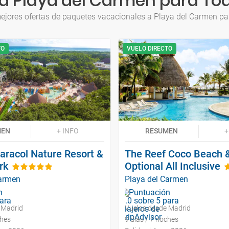
a Playa del Carmen para Tod
ejores ofertas de paquetes vacacionales a Playa del Carmen pa
TO
VUELO DIRECTO
MEN
+ INFO
RESUMEN
+
aracol Nature Resort &
The Reef Coco Beach 
rk
Optional All Inclusive
Carmen
Playa del Carmen
 Madrid
Vuelos desde Madrid
ches
9 días / 7 noches