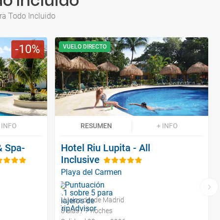
o Incluido
ra Todo Incluido
10
VUELO DIRECTO
 INFO
RESUMEN
+ INFO
& Spa-
Hotel Riu Lupita - All
Inclusive
Playa del Carmen
Vuelos desde Madrid
8 días / 7 noches