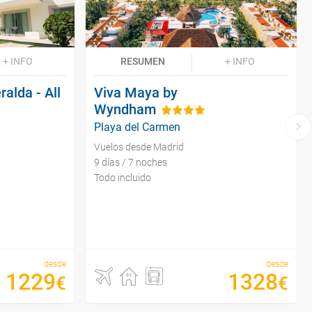
+ INFO
RESUMEN
+ INFO
alda - All
Viva Maya by
Wyndham
Playa del Carmen
Vuelos desde Madrid
9 días / 7 noches
Todo incluido
desde
desde
1229
1328
€
€