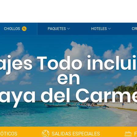
¡Hola
CHOLLOS
PAQUETES
HOTELES
CR
Estamos
sesión
p
ajes Todo inclu
¿Todavía s
en
laya del Carm
XÓTICOS
SALIDAS ESPECIALES
F