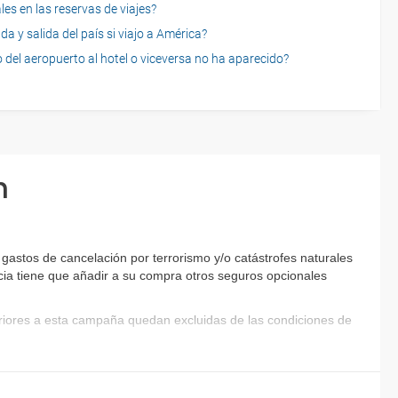
es en las reservas de viajes?
a y salida del país si viajo a América?
 del aeropuerto al hotel o viceversa no ha aparecido?
n
gastos de cancelación por terrorismo y/o catástrofes naturales
encia tiene que añadir a su compra otros seguros opcionales
eriores a esta campaña quedan excluidas de las condiciones de