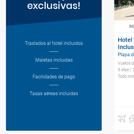
exclusivas!
R
Hotel 
Traslados al hotel incluidos
Inclus
Playa 
Maletas incluidas
Vuelos 
9 días /
Facilidades de pago
Todo inc
Tasas aéreas incluidas