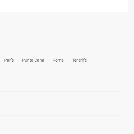
París
Punta Cana
Roma
Tenerife