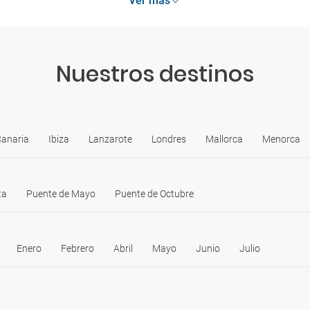
Ver más
Nuestros destinos
Canaria
Ibiza
Lanzarote
Londres
Mallorca
Menorca
ta
Puente de Mayo
Puente de Octubre
Enero
Febrero
Abril
Mayo
Junio
Julio