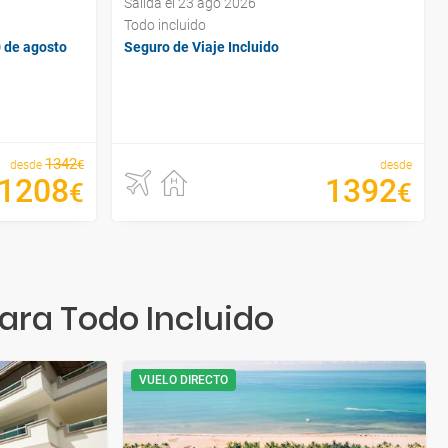
Salida el 23 ago 2026
Todo incluido
0 de agosto
Seguro de Viaje Incluido
1342
€
desde
desde
1208
1392
€
€
ara Todo Incluido
VUELO DIRECTO