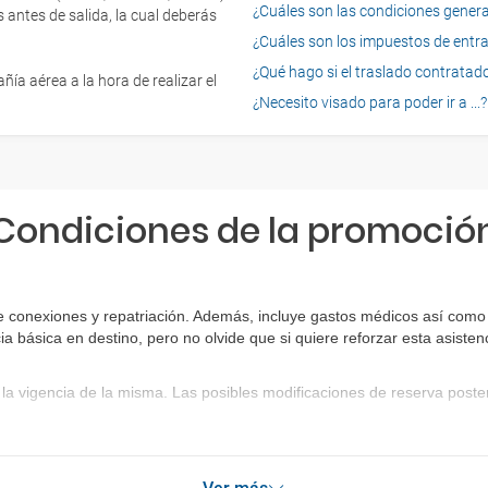
¿Cuáles son las condiciones general
 antes de salida, la cual deberás
¿Cuáles son los impuestos de entrad
¿Qué hago si el traslado contratado
ía aérea a la hora de realizar el
¿Necesito visado para poder ir a ...?
Condiciones de la promoció
e conexiones y repatriación. Además, incluye gastos médicos así como 
ia básica en destino, pero no olvide que si quiere reforzar esta asist
la vigencia de la misma. Las posibles modificaciones de reserva post