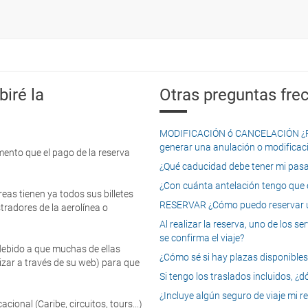
iré la
Otras preguntas frec
MODIFICACIÓN ó CANCELACIÓN ¿Pued
generar una anulación o modificaci
mento que el pago de la reserva
¿Qué caducidad debe tener mi pasapo
¿Con cuánta antelación tengo que e
eas tienen ya todos sus billetes
RESERVAR ¿Cómo puedo reservar un
tradores de la aerolínea o
Al realizar la reserva, uno de los 
se confirma el viaje?
 debido a que muchas de ellas
¿Cómo sé si hay plazas disponibles e
izar a través de su web) para que
Si tengo los traslados incluidos, ¿
¿Incluye algún seguro de viaje mi r
onal (Caribe, circuitos, tours...)