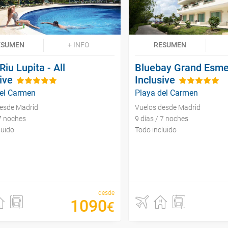
ESUMEN
+ INFO
RESUMEN
Riu Lupita - All
Bluebay Grand Esmer
ive
Inclusive
del Carmen
Playa del Carmen
desde Madrid
Vuelos desde Madrid
 7 noches
9 días / 7 noches
luido
Todo incluido
desde
1090
€