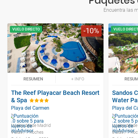
Paquetes 
Encuentra las m
10
VUELO DIRECTO
VUELO DIREC
RESUMEN
+ INFO
RESU
The Reef Playacar Beach Resort
Sandos C
& Spa
Water Pa
Playa del Carmen
Playa del 
Vuelos desde Madrid
Vuelos desde
9 días / 7 noches
8 días / 7 no