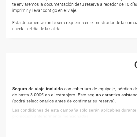
te enviaremos la documentación de tu reserva alrededor de 10 días
imprimir y llevar contigo en el viaje.
Esta documentación te será requerida en el mostrador de la compañ
check-in el día de la salida.
Seguro de viaje incluido
con cobertura de equipaje, pérdida d
de hasta 3.000€ en el extranjero. Este seguro garantiza asistenc
(podrá seleccionarlos antes de confirmar su reserva)
.
Las condiciones de esta campaña sólo serán aplicables durante 
promoción anteriormente mencionadas.