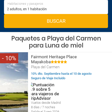
Habitaciones y pasajeros
BUSCAR
Paquetes a Playa del Carmen
para Luna de miel
Fairmont Heritage Place
10
Mayakoba
Playa del Carmen
10% dto. Septiembre hasta el 10 de agosto
Seguro de Viaje Incluido
Vuelos desde Madrid
8 días / 7 noches
Salida el 3 sep 2026