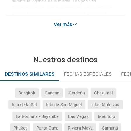
durante la vigencia de la misma. Las posibles
modificaciones de reserva posteriores a esta campaña
quedan excluidas de las condiciones de promoción
anteriormente mencionadas.
Ver más
Nuestros destinos
DESTINOS SIMILARES
FECHAS ESPECIALES
FEC
Bangkok
Cancún
Cerdeña
Chetumal
Isla de la Sal
Isla de San Miguel
Islas Maldivas
La Romana - Bayahibe
Las Vegas
Mauricio
Phuket
Punta Cana
Riviera Maya
Samaná