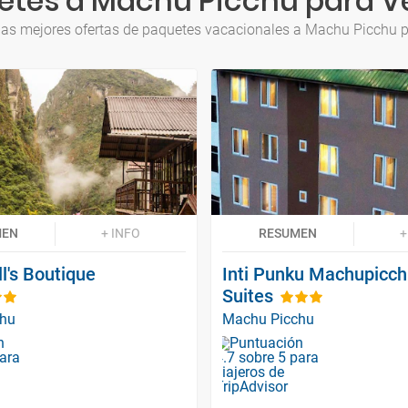
etes a Machu Picchu para V
las mejores ofertas de paquetes vacacionales a Machu Picchu 
MEN
+ INFO
RESUMEN
+
ll's Boutique
Inti Punku Machupicch
Suites
chu
Machu Picchu