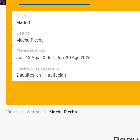
Origen
Destino
Fechas de tu viaje
Habitaciones y pasajeros
Viajes
Verano
Machu Picchu