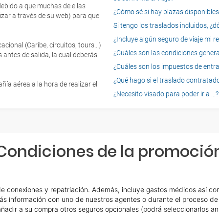
 debido a que muchas de ellas
¿Cómo sé si hay plazas disponibles e
izar a través de su web) para que
Si tengo los traslados incluidos, ¿
¿Incluye algún seguro de viaje mi r
onal (Caribe, circuitos, tours...)
¿Cuáles son las condiciones general
 antes de salida, la cual deberás
¿Cuáles son los impuestos de entrad
¿Qué hago si el traslado contratado
ía aérea a la hora de realizar el
¿Necesito visado para poder ir a ...?
Condiciones de la promoció
e conexiones y repatriación. Además, incluye gastos médicos así com
ás información con uno de nuestros agentes o durante el proceso de r
e añadir a su compra otros seguros opcionales (podrá seleccionarlos an