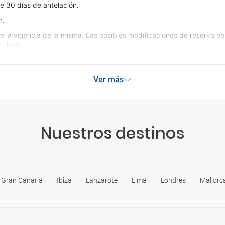
e 30 días de antelación.
n.
e la vigencia de la misma. Las posibles modificaciones de reserva p
ulable.
Ver más
Nuestros destinos
Gran Canaria
Ibiza
Lanzarote
Lima
Londres
Mallorc