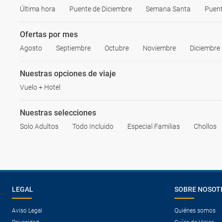
Última hora
Puente de Diciembre
Semana Santa
Puen
Ofertas por mes
Agosto
Septiembre
Octubre
Noviembre
Diciembre
Nuestras opciones de viaje
Vuelo + Hotel
Nuestras selecciones
Solo Adultos
Todo Incluido
Especial Familias
Chollos
LEGAL
SOBRE NOSOT
Aviso Legal
Quiénes somos