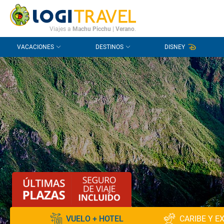
CONTACTO
PREGUNTAS FRECUENTES
Viajes a
Machu Picchu
|
Verano
.
VACACIONES
DESTINOS
DISNEY
VUELO + HOTEL
CARIBE Y E