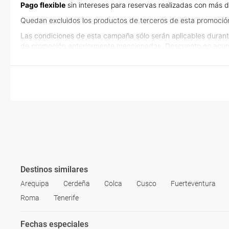
Pago flexible
sin intereses para reservas realizadas con más d
Quedan excluidos los productos de terceros de esta promoció
Las condiciones de esta campaña sólo serán aplicables durant
de promoción anteriormente mencionadas. Descuento no acum
Destinos similares
Arequipa
Cerdeña
Colca
Cusco
Fuerteventura
Roma
Tenerife
Fechas especiales