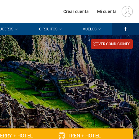
€
Origen
MADRID (MAD)
ES
EUR
Crear cuenta
|
Mi cuenta
UCEROS
CIRCUITOS
VUELOS
VER CONDICIONES
u
ERRY + HOTEL
TREN + HOTEL