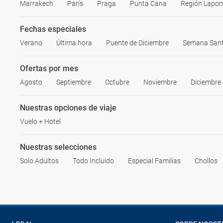
Marrakech
París
Praga
Punta Cana
Región Lapon
Fechas especiales
Verano
Última hora
Puente de Diciembre
Semana San
Ofertas por mes
Agosto
Septiembre
Octubre
Noviembre
Diciembre
Nuestras opciones de viaje
Vuelo + Hotel
Nuestras selecciones
Solo Adultos
Todo Incluido
Especial Familias
Chollos