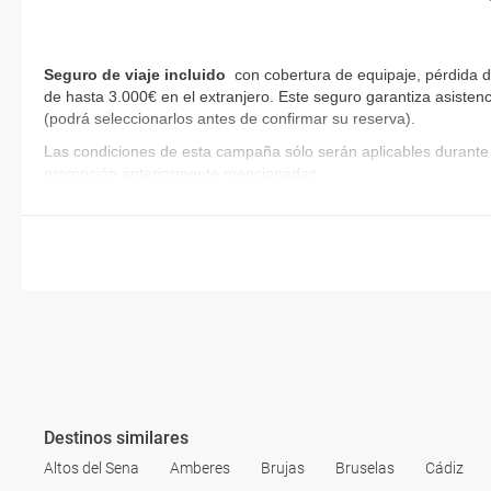
Seguro de viaje incluido
con cobertura de equipaje, pérdida d
de hasta 3.000€ en el extranjero. Este seguro garantiza asistenc
(podrá seleccionarlos antes de confirmar su reserva)
.
Las condiciones de esta campaña sólo serán aplicables durante 
promoción anteriormente mencionadas.
Destinos similares
Altos del Sena
Amberes
Brujas
Bruselas
Cádiz