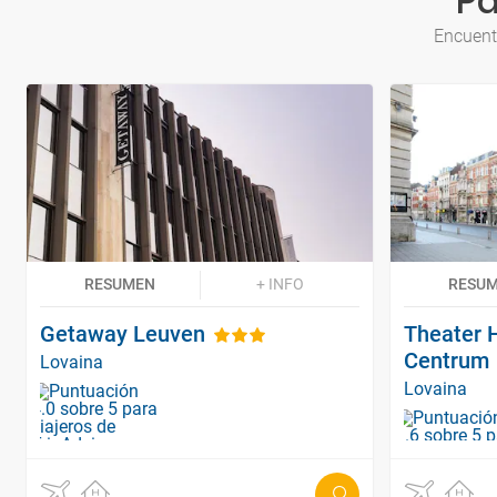
Pa
Encuent
RESUMEN
+ INFO
RESU
Getaway Leuven
Theater 
Centrum
Lovaina
Lovaina