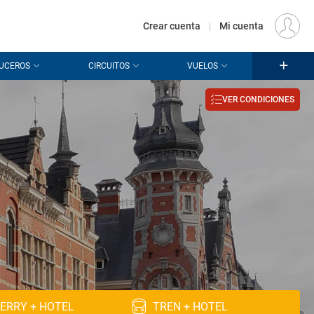
€
Origen
MADRID (MAD)
ES
EUR
Crear cuenta
|
Mi cuenta
UCEROS
CIRCUITOS
VUELOS
VER CONDICIONES
ERRY + HOTEL
TREN + HOTEL