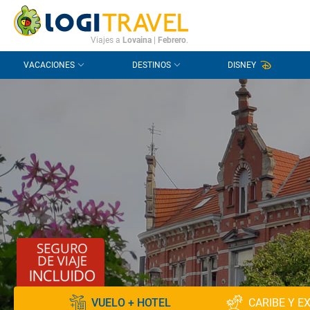
CONTACTO
PREGUNTAS FRECUENTES
Viajes a
Lovaina
|
Febrero
.
VACACIONES
DESTINOS
DISNEY
VUELO + HOTEL
CARIBE Y E