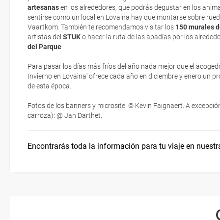
artesanas
en los alrededores, que podrás degustar en los anim
Eso sí, deberás estar atento si viajas con una compañía low cost,
sentirse como un local en Lovaina hay que montarse sobre ruedas
exigen la presentación de la tarjeta de embarque (que deberás real
Vaartkom. También te recomendamos visitar los
150 murales de
¿Dónde alojarse?
no te carguen un suplemento extra en el mismo aeropuerto.
artistas del
STUK
o hacer la ruta de las abadías por los alrededo
del Parque
.
En caso de tener que enviarte la documentación de un paquete vacaci
Moverse por Flandes
te enviaremos la documentación de tu reserva alrededor de 10 días
Para pasar los días más fríos del año nada mejor que el acogedor
imprimir y llevar contigo en el viaje.
Invierno en Lovaina' ofrece cada año en diciembre y enero un 
de esta época.
Esta documentación te será requerida en el mostrador de la compañ
check-in el día de la salida.
Fotos de los banners y microsite: © Kevin Faignaert. A excepción
carroza): @ Jan Darthet.
Encontrarás toda la información para tu viaje en nuestr