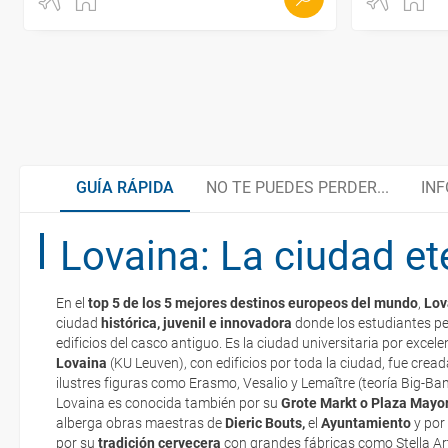
GUÍA RÁPIDA
NO TE PUEDES PERDER...
INF
Lovaina: La ciudad e
Maestros Flamencos
Organiza tu viaje
En el
top 5 de los 5 mejores destinos europeos del mundo
,
Lov
Gastronomía y productos típicos
Documentación y descuentos
ciudad
histórica, juvenil e innovadora
donde los estudiantes p
La documentación de tu reserva te será enviada por mail en el mo
edificios del casco antiguo. Es la ciudad universitaria por excele
esté realizado completamente.
Lovaina
(KU Leuven), con edificios por toda la ciudad, fue crea
ilustres figuras como Erasmo, Vesalio y Lemaître (teoría Big-Ba
Tradición cervecera
Embajadas y Consulados
Respecto a las tarjetas de embarque, casi todas las compañías aér
Lovaina es conocida también por su
Grote Markt o
Plaza Mayor,
electrónicos por lo que podrás obtenerlas directamente en los mos
alberga obras maestras de
Dieric Bouts,
el
Ayuntamiento
y por
realizando el check-in por su web.
por su
tradición cervecera
con grandes fábricas como Stella Ar
Cicloturismo
¿Cómo llegar?