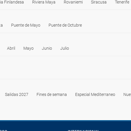
ia Finlandesa
Riviera Maya
Rovaniemi
Siracusa
Tenerife
ta
Puente de Mayo
Puente de Octubre
Abril
Mayo
Junio
Julio
Salidas 2027
Fines de semana
Especial Mediterraneo
Nue