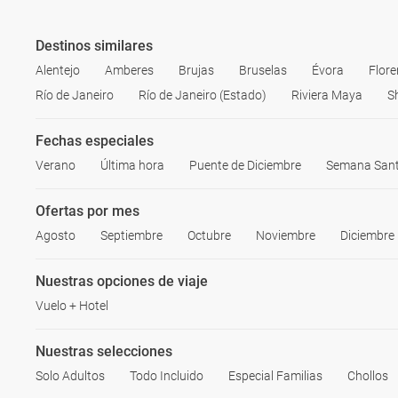
Destinos similares
Alentejo
Amberes
Brujas
Bruselas
Évora
Flore
Río de Janeiro
Río de Janeiro (Estado)
Riviera Maya
S
Fechas especiales
Verano
Última hora
Puente de Diciembre
Semana San
Ofertas por mes
Agosto
Septiembre
Octubre
Noviembre
Diciembre
Nuestras opciones de viaje
Vuelo + Hotel
Nuestras selecciones
Solo Adultos
Todo Incluido
Especial Familias
Chollos