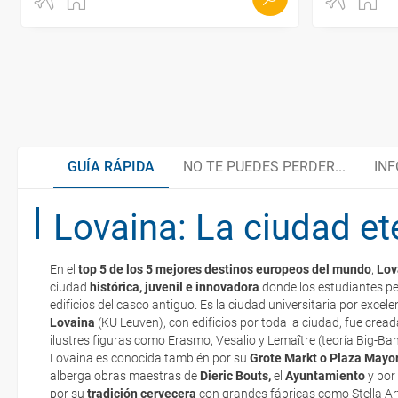
GUÍA RÁPIDA
NO TE PUEDES PERDER...
INF
Lovaina: La ciudad e
Maestros Flamencos
Organiza tu viaje
En el
top 5 de los 5 mejores destinos europeos del mundo
,
Lov
Gastronomía y productos típicos
Documentación y descuentos
ciudad
histórica, juvenil e innovadora
donde los estudiantes p
La documentación de tu reserva te será enviada por mail en el mo
edificios del casco antiguo. Es la ciudad universitaria por excele
esté realizado completamente.
Lovaina
(KU Leuven), con edificios por toda la ciudad, fue crea
ilustres figuras como Erasmo, Vesalio y Lemaître (teoría Big-Ba
Tradición cervecera
Embajadas y Consulados
Respecto a las tarjetas de embarque, casi todas las compañías aér
Lovaina es conocida también por su
Grote Markt o
Plaza Mayor,
electrónicos por lo que podrás obtenerlas directamente en los mos
alberga obras maestras de
Dieric Bouts,
el
Ayuntamiento
y por
realizando el check-in por su web.
por su
tradición cervecera
con grandes fábricas como Stella Ar
Cicloturismo
¿Cómo llegar?