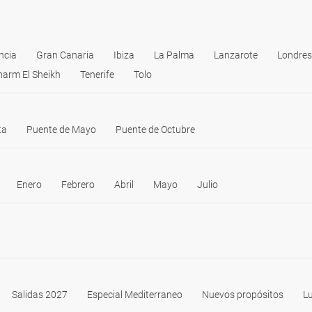
ncia
Gran Canaria
Ibiza
La Palma
Lanzarote
Londres
harm El Sheikh
Tenerife
Tolo
ta
Puente de Mayo
Puente de Octubre
Enero
Febrero
Abril
Mayo
Julio
Salidas 2027
Especial Mediterraneo
Nuevos propósitos
Lu