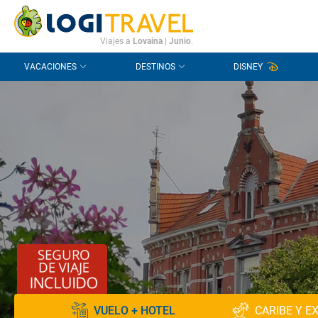
CONTACTO
PREGUNTAS FRECUENTES
Viajes a
Lovaina
|
Junio
.
VACACIONES
DESTINOS
DISNEY
VUELO + HOTEL
CARIBE Y E