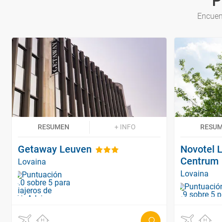
P
Encuen
RESUMEN
+ INFO
RESU
Getaway Leuven
Novotel 
Centrum
Lovaina
Lovaina