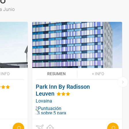
io
a Junio
 INFO
RESUMEN
+ INFO
Park Inn By Radisson
Leuven
Lovaina