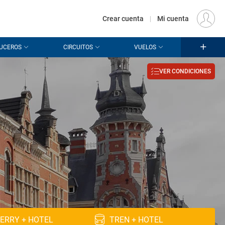
€
Origen
MADRID (MAD)
ES
EUR
Crear cuenta
|
Mi cuenta
UCEROS
CIRCUITOS
VUELOS
VER CONDICIONES
ERRY + HOTEL
TREN + HOTEL