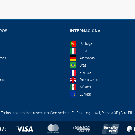
ROS
INTERNACIONAL
Portugal
Italia
ntes
Alemania
Brasil
Francia
tros
Reino Unido
México
Europa
 - Todos los derechos reservados
Con sede en Edificio Logitravel, Parcela 3B (Parc Bit