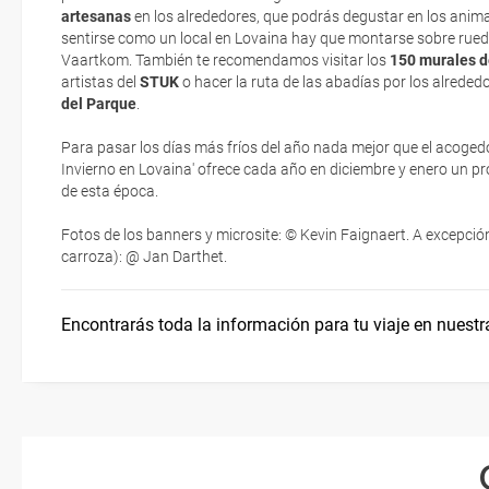
artesanas
en los alrededores, que podrás degustar en los anim
Eso sí, deberás estar atento si viajas con una compañía low cost,
sentirse como un local en Lovaina hay que montarse sobre ruedas
exigen la presentación de la tarjeta de embarque (que deberás real
Vaartkom. También te recomendamos visitar los
150 murales de
¿Dónde alojarse?
no te carguen un suplemento extra en el mismo aeropuerto.
artistas del
STUK
o hacer la ruta de las abadías por los alrededo
del Parque
.
En caso de tener que enviarte la documentación de un paquete vacaci
Moverse por Flandes
te enviaremos la documentación de tu reserva alrededor de 10 días
Para pasar los días más fríos del año nada mejor que el acogedor
imprimir y llevar contigo en el viaje.
Invierno en Lovaina' ofrece cada año en diciembre y enero un 
de esta época.
Esta documentación te será requerida en el mostrador de la compañ
check-in el día de la salida.
Fotos de los banners y microsite: © Kevin Faignaert. A excepción
carroza): @ Jan Darthet.
Encontrarás toda la información para tu viaje en nuestr