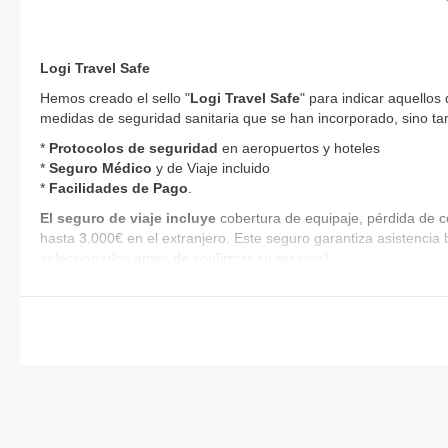
Logi Travel Safe
Hemos creado el sello "
Logi Travel Safe
" para indicar aquellos
medidas de seguridad sanitaria que se han incorporado, sino tam
*
Protocolos de
seguridad
en aeropuertos y hoteles
*
Seguro Médico
y de Viaje incluido
*
Facilidades de Pago
.
El seguro de viaje incluye
cobertura de equipaje, pérdida de c
hasta 3.000€ en el extranjero. Este seguro garantiza asistencia 
seleccionarlos antes de confirmar su reserva).