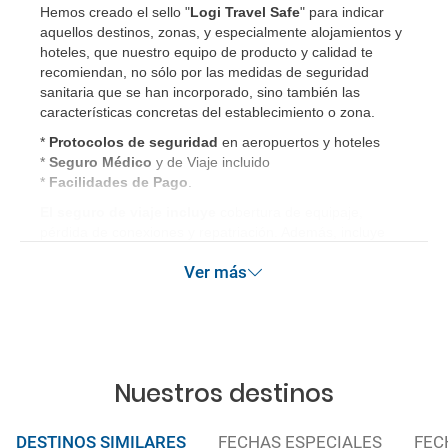
Hemos creado el sello "
Logi Travel Safe
" para indicar
aquellos destinos, zonas, y especialmente alojamientos y
hoteles, que nuestro equipo de producto y calidad te
recomiendan, no sólo por las medidas de seguridad
sanitaria que se han incorporado, sino también las
características concretas del establecimiento o zona.
*
Protocolos de
seguridad
en aeropuertos y hoteles
*
Seguro Médico
y de Viaje incluido
*
Facilidades de Pago
.
El seguro de viaje incluye
cobertura de equipaje,
pérdida de conexiones y repatriación. Además, incluye
gastos médicos así como gastos de cancelación por
Ver más
terrorismo y/o catástrofes naturales de hasta 3.000€ en el
extranjero. Este seguro garantiza asistencia básica en
destino, pero no olvide que si quiere reforzar esta
asistencia tiene que añadir a su compra otros seguros
opcionales (podrá seleccionarlos antes de confirmar su
reserva).
Nuestros destinos
DESTINOS SIMILARES
FECHAS ESPECIALES
FEC