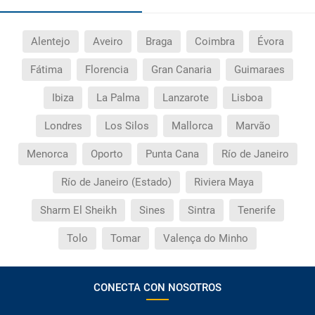
Alentejo
Aveiro
Braga
Coimbra
Évora
Fátima
Florencia
Gran Canaria
Guimaraes
Ibiza
La Palma
Lanzarote
Lisboa
Londres
Los Silos
Mallorca
Marvão
Menorca
Oporto
Punta Cana
Río de Janeiro
Río de Janeiro (Estado)
Riviera Maya
Sharm El Sheikh
Sines
Sintra
Tenerife
Tolo
Tomar
Valença do Minho
CONECTA CON NOSOTROS