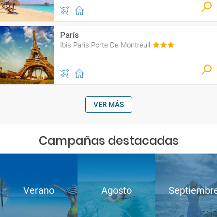
París
Ibis Paris Porte De Montreuil
VER MÁS
Campañas destacadas
Verano
Agosto
Septiembr