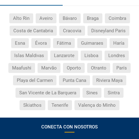
Alto Rin
Aveiro
Bávaro
Braga
Coimbra
Costa de Cantabria
Cracovia
Disneyland Paris
Esna
Évora
Fátima
Guimaraes
Haría
Islas Maldivas
Lanzarote
Lisboa
Londres
Maafushi
Marvão
Oporto
Otranto
París
Playa del Carmen
Punta Cana
Riviera Maya
San Vicente de La Barquera
Sines
Sintra
Skiathos
Tenerife
Valença do Minho
CONECTA CON NOSOTROS