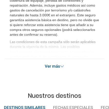
cobertura de equipaje, pérdida de conexiones y
repatriación. Además, incluye gastos médicos así como
gastos de cancelación por terrorismo y/o catástrofes
naturales de hasta 3.000€ en el extranjero. Este seguro
garantiza asistencia básica en destino, pero no olvide que
si quiere reforzar esta asistencia tiene que añadir a su
compra otros seguros opcionales (podrá seleccionarlos
antes de confirmar su reserva)
.
Las condiciones de esta campaña sólo serán aplicables
durante la vigencia de la misma. Las posibles
modificaciones de reserva posteriores a esta campaña
quedan excluidas de las condiciones de promoción
anteriormente mencionadas.
Ver más
Nuestros destinos
DESTINOS SIMILARES
FECHAS ESPECIALES
FEC