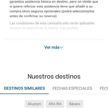
garantiza asistencia básica en destino, pero no olvide que
si quiere reforzar esta asistencia tiene que añadir a su
compra otros seguros opcionales (podrá seleccionarlos
antes de confirmar su reserva)
.
Las condiciones de esta campaña sólo serán aplicables
durante la vigencia de la misma. Las posibles
modificaciones de reserva posteriores a esta campaña
quedan excluidas de las condiciones de promoción
anteriormente mencionadas.
Ver más
Nuestros destinos
DESTINOS SIMILARES
FECHAS ESPECIALES
FEC
Akureyri
Alto Rin
Bávaro