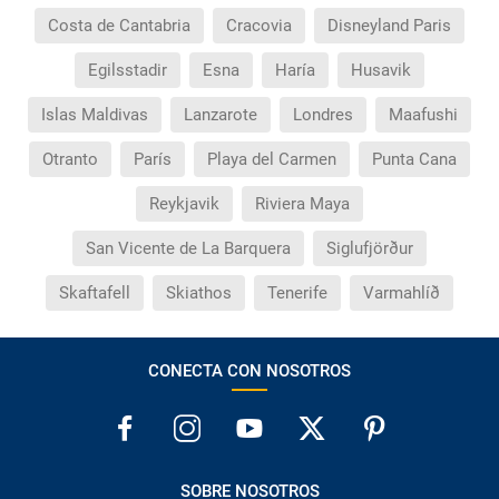
Costa de Cantabria
Cracovia
Disneyland Paris
Egilsstadir
Esna
Haría
Husavik
Islas Maldivas
Lanzarote
Londres
Maafushi
Otranto
París
Playa del Carmen
Punta Cana
Reykjavik
Riviera Maya
San Vicente de La Barquera
Siglufjörður
Skaftafell
Skiathos
Tenerife
Varmahlíð
CONECTA CON NOSOTROS
SOBRE NOSOTROS