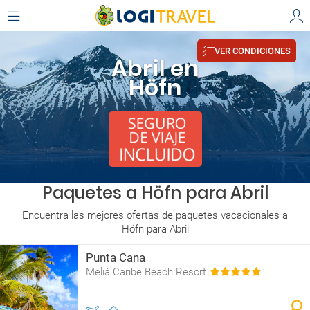
VER CONDICIONES
Abril en
Höfn
Paquetes a Höfn para Abril
Encuentra las mejores ofertas de paquetes vacacionales a
Höfn para Abril
Punta Cana
Meliá Caribe Beach Resort