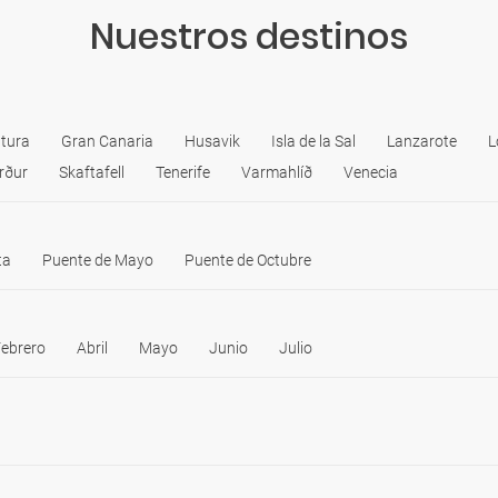
Nuestros destinos
tura
Gran Canaria
Husavik
Isla de la Sal
Lanzarote
L
örður
Skaftafell
Tenerife
Varmahlíð
Venecia
ta
Puente de Mayo
Puente de Octubre
ebrero
Abril
Mayo
Junio
Julio