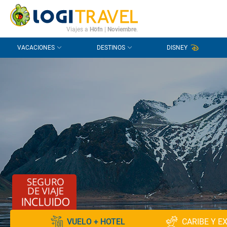
CONTACTO
PREGUNTAS FRECUENTES
Viajes a
Höfn
|
Noviembre
.
VACACIONES
DESTINOS
DISNEY
VUELO + HOTEL
CARIBE Y E