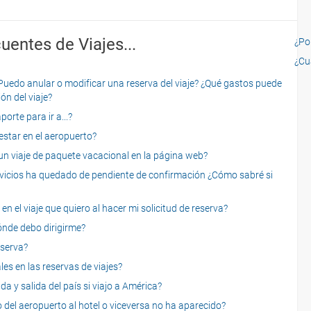
uentes de Viajes...
¿Por
¿Cu
o anular o modificar una reserva del viaje? ¿Qué gastos puede
ón del viaje?
rte para ir a...?
star en el aeropuerto?
 viaje de paquete vacacional en la página web?
servicios ha quedado de pendiente de confirmación ¿Cómo sabré si
n el viaje que quiero al hacer mi solicitud de reserva?
dónde debo dirigirme?
eserva?
es en las reservas de viajes?
a y salida del país si viajo a América?
 del aeropuerto al hotel o viceversa no ha aparecido?