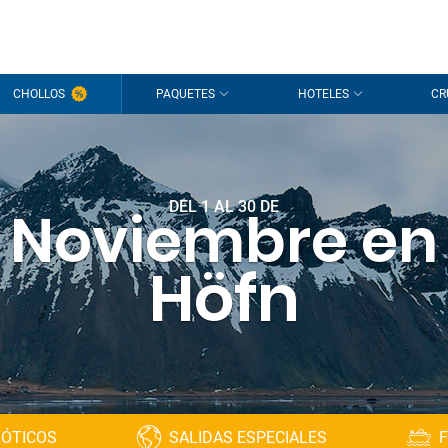
CHOLLOS
PAQUETES
HOTELES
CR
DEL 1 AL 30 DE
Noviembre en
Höfn
XÓTICOS
SALIDAS ESPECIALES
F