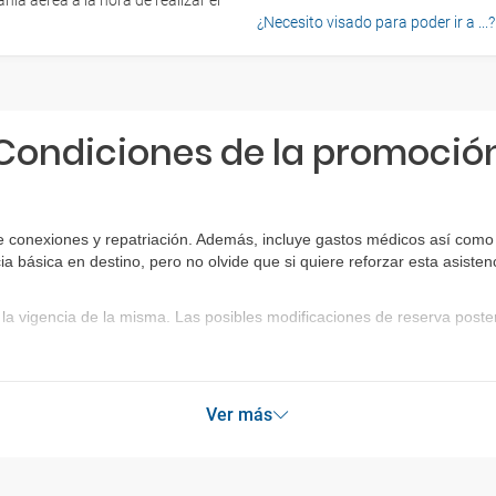
ía aérea a la hora de realizar el
¿Necesito visado para poder ir a ...?
Condiciones de la promoció
e conexiones y repatriación. Además, incluye gastos médicos así como 
ia básica en destino, pero no olvide que si quiere reforzar esta asist
la vigencia de la misma. Las posibles modificaciones de reserva post
Ver más