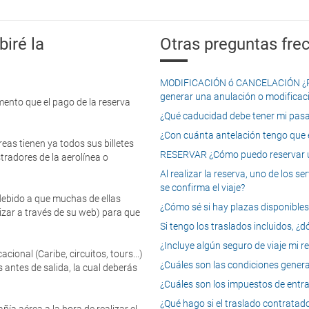
iré la
Otras preguntas frec
MODIFICACIÓN ó CANCELACIÓN ¿Pued
generar una anulación o modificaci
mento que el pago de la reserva
¿Qué caducidad debe tener mi pasapo
¿Con cuánta antelación tengo que e
eas tienen ya todos sus billetes
RESERVAR ¿Cómo puedo reservar un
tradores de la aerolínea o
Al realizar la reserva, uno de los 
se confirma el viaje?
 debido a que muchas de ellas
¿Cómo sé si hay plazas disponibles e
izar a través de su web) para que
Si tengo los traslados incluidos, ¿
¿Incluye algún seguro de viaje mi r
onal (Caribe, circuitos, tours...)
¿Cuáles son las condiciones general
 antes de salida, la cual deberás
¿Cuáles son los impuestos de entrad
¿Qué hago si el traslado contratado