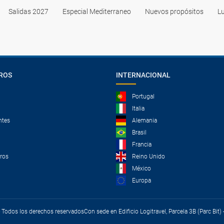
Salidas 2027
Especial Mediterraneo
Nuevos propósitos
Lu
ROS
INTERNACIONAL
Portugal
Italia
ntes
Alemania
Brasil
Francia
tros
Reino Unido
México
Europa
 - Todos los derechos reservados
Con sede en Edificio Logitravel, Parcela 3B (Parc Bit