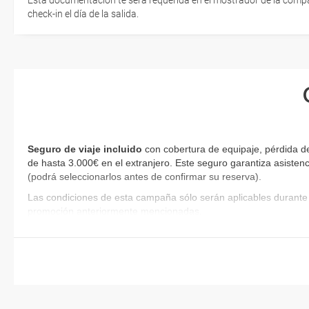
Esta documentación te será requerida en el mostrador de la compañ
check-in el día de la salida.
Seguro de viaje incluido
con cobertura de equipaje, pérdida d
de hasta 3.000€ en el extranjero. Este seguro garantiza asistenc
(podrá seleccionarlos antes de confirmar su reserva).
Las condiciones de esta campaña sólo serán aplicables durante 
promoción anteriormente mencionadas.