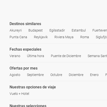
Destinos similares
Akureyri
Budapest
Egilsstadir
Estambul
Fuerteven
Punta Cana
Reykjavik
Riviera Maya
Roma
Siglufj
Fechas especiales
Verano
Última hora
Puente de Diciembre
Semana San
Ofertas por mes
Agosto
Septiembre
Octubre
Diciembre
Enero
F
Nuestras opciones de viaje
Vuelo + Hotel
Nuestras selecciones