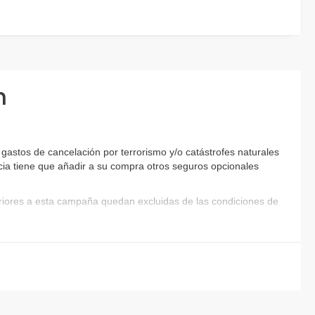
n
gastos de cancelación por terrorismo y/o catástrofes naturales
encia tiene que añadir a su compra otros seguros opcionales
eriores a esta campaña quedan excluidas de las condiciones de