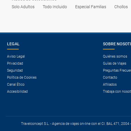
Solo Adultos
Todo Incluido
Especial Familias
Chollos
LEGAL
SOBRE NOSOT
Aviso Legal
Quiénes somos
Privacidad
Guías de Viajes
Seguridad
Preguntas Frecue
Política de Cookies
Contacto
Canal Ético
Afiliados
Accesibilidad
Trabaja con noso
Travelconcept S.L. - Agencia de viajes on-line con el CI. BAL 471, 2004