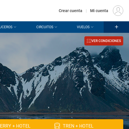
€
Origen
MADRID (MAD)
ES
EUR
Crear cuenta
|
Mi cuenta
UCEROS
CIRCUITOS
VUELOS
VER CONDICIONES
ERRY + HOTEL
TREN + HOTEL