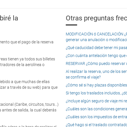
iré la
Otras preguntas frec
MODIFICACIÓN ó CANCELACIÓN ¿Pued
generar una anulación o modificaci
mento que el pago de la reserva
¿Qué caducidad debe tener mi pasapo
¿Con cuánta antelación tengo que e
eas tienen ya todos sus billetes
RESERVAR ¿Cómo puedo reservar un
tradores de la aerolínea o
Al realizar la reserva, uno de los 
se confirma el viaje?
 debido a que muchas de ellas
¿Cómo sé si hay plazas disponibles e
izar a través de su web) para que
Si tengo los traslados incluidos, ¿
¿Incluye algún seguro de viaje mi r
onal (Caribe, circuitos, tours...)
¿Cuáles son las condiciones general
 antes de salida, la cual deberás
¿Cuáles son los impuestos de entrad
¿Qué hago si el traslado contratado