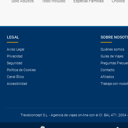
Solo Adultos
Todo Incluido
Especial Familias
Chollos
LEGAL
SOBRE NOSOT
Aviso Legal
Quiénes somos
Privacidad
Guías de Viajes
Seguridad
Preguntas Frecue
Política de Cookies
Contacto
Canal Ético
Afiliados
Accesibilidad
Trabaja con noso
Travelconcept S.L. - Agencia de viajes on-line con el CI. BAL 471, 2004