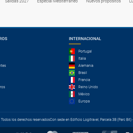
Salidas 2027
Especial Mediterraneo
Nuevos propósitos
Lu
ROS
INTERNACIONAL
Portugal
Italia
ntes
Alemania
Brasil
Francia
tros
Reino Unido
México
Europa
 - Todos los derechos reservados
Con sede en Edificio Logitravel, Parcela 3B (Parc Bit