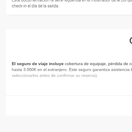
Esta documentación te será requerida en el mostrador de la compañ
check-in el día de la salida.
El seguro de viaje incluye
cobertura de equipaje, pérdida de c
hasta 3.000€ en el extranjero. Este seguro garantiza asistencia 
seleccionarlos antes de confirmar su reserva).