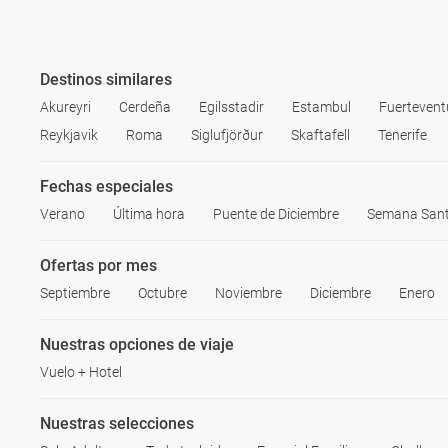
Destinos similares
Akureyri
Cerdeña
Egilsstadir
Estambul
Fuertevent
Reykjavik
Roma
Siglufjörður
Skaftafell
Tenerife
Fechas especiales
Verano
Última hora
Puente de Diciembre
Semana San
Ofertas por mes
Septiembre
Octubre
Noviembre
Diciembre
Enero
Nuestras opciones de viaje
Vuelo + Hotel
Nuestras selecciones