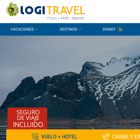
CONTACTO
PREGUNTAS FRECUENTES
Viajes a
Höfn
|
Agosto
.
VACACIONES
DESTINOS
DISNEY
VUELO + HOTEL
CARIBE Y E