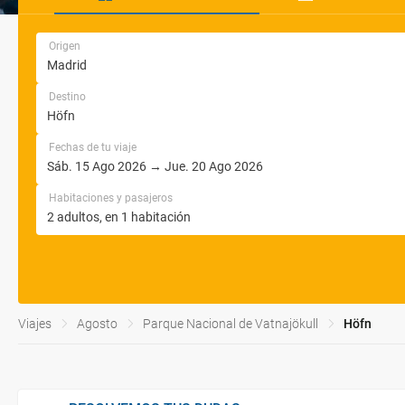
Origen
Destino
Fechas de tu viaje
Habitaciones y pasajeros
Viajes
Agosto
Parque Nacional de Vatnajökull
Höfn