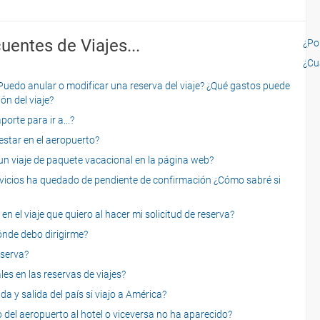
uentes de Viajes...
¿Por
¿Cu
o anular o modificar una reserva del viaje? ¿Qué gastos puede
ón del viaje?
rte para ir a...?
star en el aeropuerto?
 viaje de paquete vacacional en la página web?
servicios ha quedado de pendiente de confirmación ¿Cómo sabré si
n el viaje que quiero al hacer mi solicitud de reserva?
dónde debo dirigirme?
eserva?
es en las reservas de viajes?
a y salida del país si viajo a América?
 del aeropuerto al hotel o viceversa no ha aparecido?