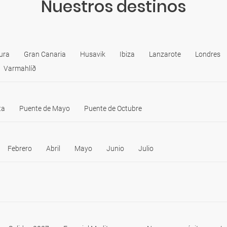
Nuestros destinos
ura
Gran Canaria
Husavik
Ibiza
Lanzarote
Londres
Varmahlíð
ta
Puente de Mayo
Puente de Octubre
Febrero
Abril
Mayo
Junio
Julio