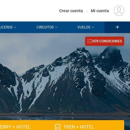
€
Origen
MADRID (MAD)
ES
EUR
Crear cuenta
|
Mi cuenta
UCEROS
CIRCUITOS
VUELOS
VER CONDICIONES
ERRY + HOTEL
TREN + HOTEL