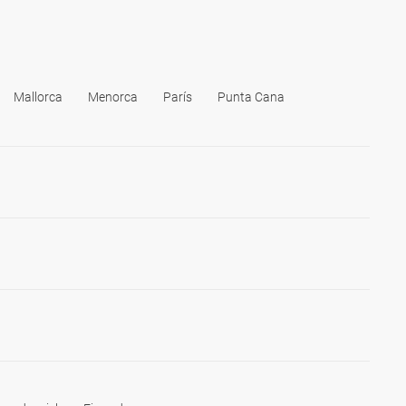
Mallorca
Menorca
París
Punta Cana