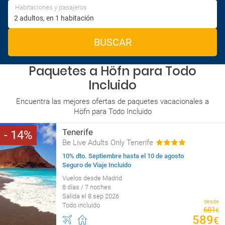
Habitaciones y pasajeros
BUSCAR
Paquetes a Höfn para Todo
Incluido
Encuentra las mejores ofertas de paquetes vacacionales a
Höfn para Todo Incluido
Tenerife
14
Be Live Adults Only Tenerife
10% dto. Septiembre hasta el 10 de agosto
Seguro de Viaje Incluido
Vuelos desde Madrid
8 días / 7 noches
Salida el 8 sep 2026
desde
Todo incluido
681
€
589
€