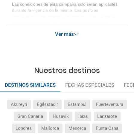
Las condiciones de esta campaña sólo serán aplicables
durante la vigencia de la misma. Las posibles
modificaciones de reserva posteriores a esta campaña
quedan excluidas de las condiciones de promoción
anteriormente mencionadas.
Ver más
Nuestros destinos
DESTINOS SIMILARES
FECHAS ESPECIALES
FEC
Akureyri
Egilsstadir
Estambul
Fuerteventura
Gran Canaria
Husavik
Ibiza
Lanzarote
Londres
Mallorca
Menorca
Punta Cana