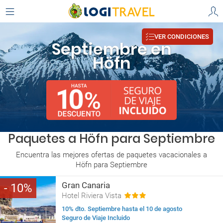
VER CONDICIONES
Septiembre en
Höfn
Paquetes a Höfn para Septiembre
Encuentra las mejores ofertas de paquetes vacacionales a
Höfn para Septiembre
Gran Canaria
10
Hotel Riviera Vista
10% dto. Septiembre hasta el 10 de agosto
Seguro de Viaje Incluido