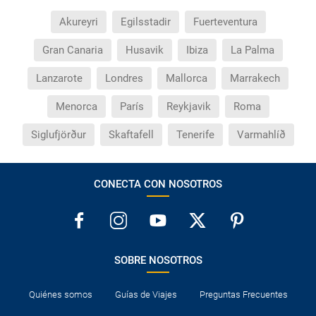
modificaciones de reserva posteriores a esta campaña
quedan excluidas de las condiciones de promoción
Akureyri
Egilsstadir
Fuerteventura
anteriormente mencionadas. Descuento no acumulable.
Gran Canaria
Husavik
Ibiza
La Palma
Lanzarote
Londres
Mallorca
Marrakech
Menorca
París
Reykjavik
Roma
Siglufjörður
Skaftafell
Tenerife
Varmahlíð
CONECTA CON NOSOTROS
SOBRE NOSOTROS
Quiénes somos
Guías de Viajes
Preguntas Frecuentes