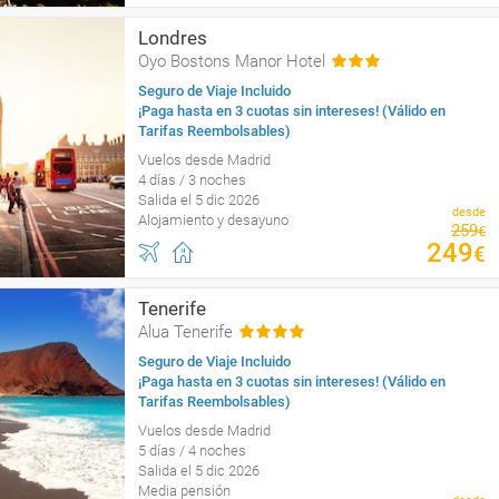
Londres
Oyo Bostons Manor Hotel
Seguro de Viaje Incluido
¡Paga hasta en 3 cuotas sin intereses! (Válido en
Tarifas Reembolsables)
Vuelos desde Madrid
4 días / 3 noches
Salida el 5 dic 2026
desde
Alojamiento y desayuno
259
€
249
€
Tenerife
Alua Tenerife
Seguro de Viaje Incluido
¡Paga hasta en 3 cuotas sin intereses! (Válido en
Tarifas Reembolsables)
Vuelos desde Madrid
5 días / 4 noches
Salida el 5 dic 2026
Media pensión