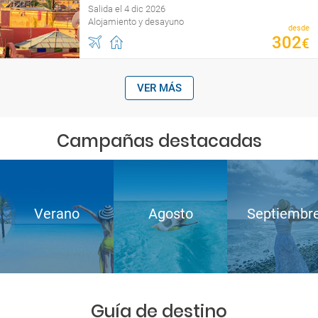
Salida el 4 dic 2026
Alojamiento y desayuno
desde
302
€
VER MÁS
Campañas destacadas
Verano
Agosto
Septiembr
Guía de destino