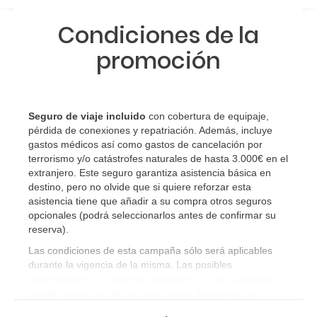
¿Cómo sé si hay plazas disponibles en el viaje que
Condiciones de la
quiero al hacer mi solicitud de reserva?
promoción
Si tengo los traslados incluidos, ¿dónde debo
dirigirme?
Seguro de viaje incluido
con cobertura de equipaje,
¿Incluye algún seguro de viaje mi reserva?
pérdida de conexiones y repatriación. Además, incluye
gastos médicos así como gastos de cancelación por
¿Cuáles son las condiciones generales en las
terrorismo y/o catástrofes naturales de hasta 3.000€ en el
extranjero. Este seguro garantiza asistencia básica en
reservas de viajes?
destino, pero no olvide que si quiere reforzar esta
asistencia tiene que añadir a su compra otros seguros
¿Cuáles son los impuestos de entrada y salida del
opcionales (podrá seleccionarlos antes de confirmar su
país si viajo a América?
reserva)
.
Las condiciones de esta campaña sólo será aplicables
¿Qué hago si el traslado contratado del aeropuerto
durante la vigencia de la misma. Las posibles
al hotel o viceversa no ha aparecido?
modificaciones de reserva posteriores a esta campaña
quedan excluidas de las condiciones de promoción
anteriormente mencionadas. Descuento no acumulable.
¿Necesito visado para poder ir a ...?