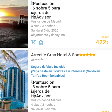
Vuelos desde Madrid
4 días / 3 noches
Salida el 5 dic 2026
Alojamiento y desayuno
desde
422
€
Arrecife Gran Hotel & Spa
Arrecife
Seguro de Viaje Incluido
¡Paga hasta en 3 cuotas sin intereses! (Válido en
Tarifas Reembolsables)
Vuelos desde Madrid
4 días / 3 noches
Salida el 5 dic 2026
desde