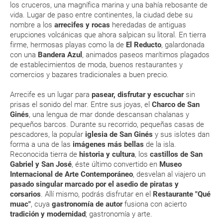
los cruceros, una magnífica marina y una bahía rebosante de
vida. Lugar de paso entre continentes, la ciudad debe su
nombre a los
arrecifes y rocas
heredadas de antiguas
MODIFICACIÓN ó CANCELACIÓN ¿Puedo anular o
erupciones volcánicas que ahora salpican su litoral. En tierra
modificar una reserva del viaje? ¿Qué gastos puede
firme, hermosas playas como la de
El Reducto
, galardonada
con una
Bandera Azul
, animados paseos marítimos plagados
generar una anulación o modificación del viaje?
de establecimientos de moda, buenos restaurantes y
comercios y bazares tradicionales a buen precio.
¿Qué caducidad debe tener mi pasaporte para ir
a...?
Arrecife es un lugar para
pasear, disfrutar y escuchar
sin
prisas el sonido del mar. Entre sus joyas, el
Charco de San
Ginés
, una lengua de mar donde descansan chalanas y
¿Con cuánta antelación tengo que estar en el
pequeños barcos. Durante su recorrido, pequeñas casas de
aeropuerto?
pescadores, la popular
iglesia de San Ginés
y sus islotes dan
forma a una de las
imágenes más bellas
de la isla.
RESERVAR ¿Cómo puedo reservar un viaje de
Reconocida tierra de
historia y cultura
, los
castillos de San
Gabriel y San José
, éste último convertido en
Museo
paquete vacacional en la página web?
Internacional de Arte Contemporáneo
, desvelan al viajero un
pasado singular marcado por el asedio de piratas y
Al realizar la reserva, uno de los servicios ha
corsarios
. Allí mismo, podrás disfrutar en el
Restaurante "Qué
quedado de pendiente de confirmación ¿Cómo
muac"
, cuya
gastronomía de autor
fusiona con acierto
sabré si se confirma el viaje?
tradición y modernidad
; gastronomía y arte.