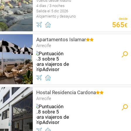
Vuelos desde Madrid
4 días / 3 noches
Salida el 5 dic 2026
Alojamiento y desayuno
desde
565
€
Apartamentos Islamar
Arrecife
Hostal Residencia Cardona
Arrecife