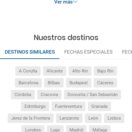
Ver más
¿Por qué me sale el precio de un niño igual que el
precio de un adulto?
¿Cuántas veces debo imprimir el bono de los
Nuestros destinos
traslados?
DESTINOS SIMILARES
FECHAS ESPECIALES
FEC
A Coruña
Alicante
Alto Rin
Bajo Rin
Barcelona
Bilbao
Budapest
Cáceres
Córdoba
Cracovia
Donostia / San Sebastián
Edimburgo
Fuerteventura
Granada
Jerez de la Frontera
Lanzarote
León
Lisboa
Londres
Lugo
Madrid
Málaga