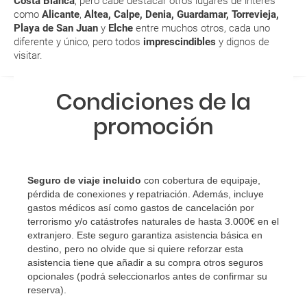
Costa Blanca
, pero cabe destacar otros lugares de interés
MODIFICACIÓN ó CANCELACIÓN ¿Puedo anular o
como
Alicante
,
Altea, Calpe, Denia, Guardamar, Torrevieja,
modificar una reserva del viaje? ¿Qué gastos puede
Playa de San Juan
y
Elche
entre muchos otros, cada uno
generar una anulación o modificación del viaje?
diferente y único, pero todos
imprescindibles
y dignos de
visitar.
¿Qué caducidad debe tener mi pasaporte para ir
a...?
Condiciones de la
promoción
¿Con cuánta antelación tengo que estar en el
aeropuerto?
RESERVAR ¿Cómo puedo reservar un viaje de
Seguro de viaje incluido
con cobertura de equipaje,
paquete vacacional en la página web?
pérdida de conexiones y repatriación. Además, incluye
gastos médicos así como gastos de cancelación por
Al realizar la reserva, uno de los servicios ha
terrorismo y/o catástrofes naturales de hasta 3.000€ en el
extranjero. Este seguro garantiza asistencia básica en
quedado de pendiente de confirmación ¿Cómo
destino, pero no olvide que si quiere reforzar esta
sabré si se confirma el viaje?
asistencia tiene que añadir a su compra otros seguros
opcionales (podrá seleccionarlos antes de confirmar su
¿Cómo sé si hay plazas disponibles en el viaje que
reserva)
.
quiero al hacer mi solicitud de reserva?