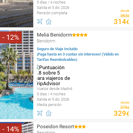
5 días / 4 noches
Salida el 5 dic 2026
desde
Pensión completa
363
€
314
€
Meliá Benidorm
12
Benidorm
Seguro de Viaje Incluido
¡Paga hasta en 3 cuotas sin intereses! (Válido en
Tarifas Reembolsables)
Vuelos desde Madrid
5 días / 4 noches
Salida el 5 dic 2026
desde
Media pensión
375
€
329
€
Poseidon Resort
14
Benidorm