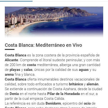
La costa del encanto
Organiza tu viaje
La documentación de tu reserva te será enviada por mail en el
momento que el pago de la reserva esté realizado completamente.
¿Cómo llegar?
Respecto a las tarjetas de embarque, casi todas las compañías aéreas
¿Dónde alojarse?
tienen ya todos sus billetes electrónicos por lo que podrás obtenerlas
directamente en los mostradores de la aerolínea o realizando el check-
Costa Blanca: Mediterráneo en Vivo
in por su web.
Asistencia Sanitaria
Eso sí, deberás estar atento si viajas con una compañía low cost, debido
Costa Blanca
es la zona costera de la provincia española de
a que muchas de ellas exigen la presentación de la tarjeta de embarque
Moneda y aduanas
(que deberás realizar a través de su web) para que no te carguen un
Alicante
. Comprende el litoral sudeste peninsular, y con más
suplemento extra en el mismo aeropuerto.
de 200 km de
costa
mediterránea, alberga una gran cantidad
de
playas
y
calas
, únicas por la calidad de sus
aguas
y su
En caso de tener que enviarte la documentación de un paquete
arena
fina y blanca.
vacacional (Caribe, circuitos, tours...) te enviaremos la documentación
de tu reserva alrededor de 10 días antes de salida, la cual deberás
Costa Blanca
oferta innumerables destinos vacacionales de
imprimir y llevar contigo en el viaje.
calidad, sobre todo enfocados a turismo
británico
y
alemán
.
Se extiende a continuación de Costa Azahara, desde la ciudad
Esta documentación te será requerida en el mostrador de la compañía
de
Denia
en el norte hasta
Pilar de la Horadada
en el sur, a
aérea a la hora de realizar el check-in el día de la salida.
partir de la cual empieza Costa Cálida.
La referéncia es sin duda
Benidorm
, epicentro del
ocio
de