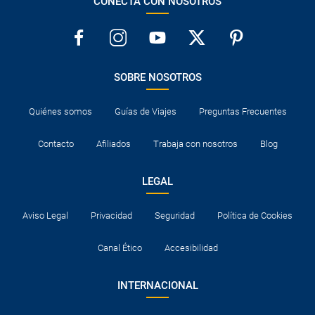
CONECTA CON NOSOTROS
precio de un adulto?
¿Cuántas veces debo imprimir el bono de los
traslados?
SOBRE NOSOTROS
Quiénes somos
Guías de Viajes
Preguntas Frecuentes
Contacto
Afiliados
Trabaja con nosotros
Blog
LEGAL
Aviso Legal
Privacidad
Seguridad
Política de Cookies
Canal Ético
Accesibilidad
INTERNACIONAL