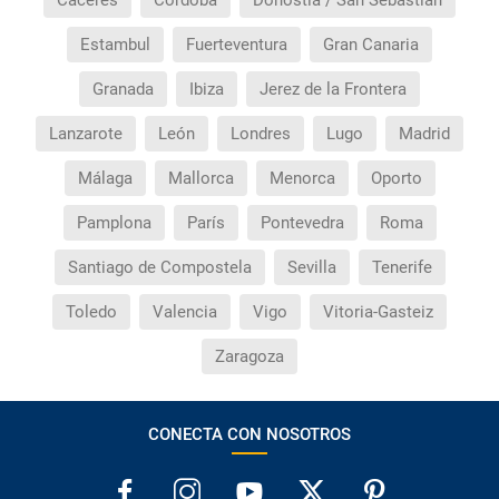
Cáceres
Córdoba
Donostia / San Sebastián
Estambul
Fuerteventura
Gran Canaria
Granada
Ibiza
Jerez de la Frontera
Lanzarote
León
Londres
Lugo
Madrid
Málaga
Mallorca
Menorca
Oporto
Pamplona
París
Pontevedra
Roma
Santiago de Compostela
Sevilla
Tenerife
Toledo
Valencia
Vigo
Vitoria-Gasteiz
Zaragoza
CONECTA CON NOSOTROS