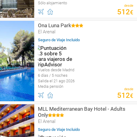
Sólo alojamiento
desde
512
€
Ona Luna Park
El Arenal
Seguro de Viaje Incluido
Vuelos desde Madrid
6 días / 5 noches
Salida el 21 ago 2026
Media pensión
desde
512
€
MLL Mediterranean Bay Hotel - Adults
Only
El Arenal
Seguro de Viaje Incluido