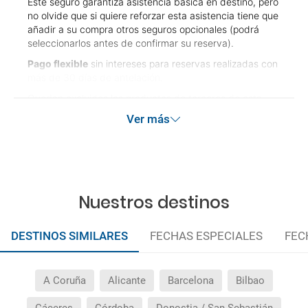
Este seguro garantiza asistencia básica en destino, pero
no olvide que si quiere reforzar esta asistencia tiene que
añadir a su compra otros seguros opcionales (podrá
seleccionarlos antes de confirmar su reserva).
Pago flexible
sin intereses para reservas realizadas con
más de 30 días de antelación.
Quedan excluidos los productos de terceros de esta
promoción.
Ver más
Las condiciones de esta campaña sólo serán aplicables
durante la vigencia de la misma. Las posibles
modificaciones de reserva posteriores a esta campaña
quedan excluidas de las condiciones de promoción
anteriormente mencionadas. Descuento no acumulable.
Nuestros destinos
DESTINOS SIMILARES
FECHAS ESPECIALES
FEC
A Coruña
Alicante
Barcelona
Bilbao