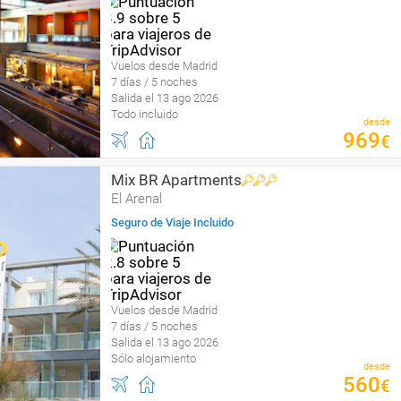
Vuelos desde Madrid
7 días / 5 noches
Salida el 13 ago 2026
Todo incluido
desde
969
€
Mix BR Apartments
El Arenal
Seguro de Viaje Incluido
Vuelos desde Madrid
7 días / 5 noches
Salida el 13 ago 2026
Sólo alojamiento
desde
560
€