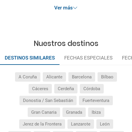
Ver más
Nuestros destinos
DESTINOS SIMILARES
FECHAS ESPECIALES
FEC
A Coruña
Alicante
Barcelona
Bilbao
Cáceres
Cerdeña
Córdoba
Donostia / San Sebastián
Fuerteventura
Gran Canaria
Granada
Ibiza
Jerez de la Frontera
Lanzarote
León