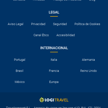
LEGAL
Aviso Legal
Privacidad
Seguridad
Política de Cookies
Canal Ético
Accesibilidad
INTERNACIONAL
Portugal
Italia
Alemania
Brasil
Francia
Reino Unido
México
Europa
Travelconcept S.L. - Agencia de viajes on-line con el CI. BAL 471, 2004 -