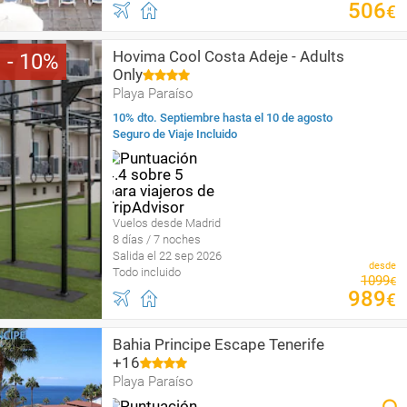
506
€
Hovima Cool Costa Adeje - Adults
10
Only
Playa Paraíso
10% dto. Septiembre hasta el 10 de agosto
Seguro de Viaje Incluido
Vuelos desde Madrid
8 días / 7 noches
Salida el 22 sep 2026
desde
Todo incluido
1099
€
989
€
Bahia Principe Escape Tenerife
+16
Playa Paraíso