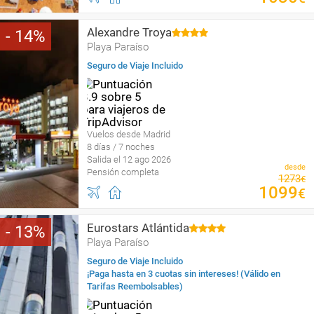
Alexandre Troya
14
Playa Paraíso
Seguro de Viaje Incluido
Vuelos desde Madrid
8 días / 7 noches
Salida el 12 ago 2026
desde
Pensión completa
1273
€
1099
€
Eurostars Atlántida
13
Playa Paraíso
Seguro de Viaje Incluido
¡Paga hasta en 3 cuotas sin intereses! (Válido en
Tarifas Reembolsables)