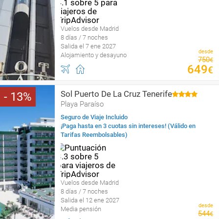
Vuelos desde Madrid
8 días / 7 noches
Salida el 7 ene 2027
desde
Alojamiento y desayuno
750
€
649
€
Sol Puerto De La Cruz Tenerife
13
Playa Paraíso
Seguro de Viaje Incluido
¡Paga hasta en 3 cuotas sin intereses! (Válido en
Tarifas Reembolsables)
Vuelos desde Madrid
8 días / 7 noches
Salida el 12 ene 2027
desde
Media pensión
544
€