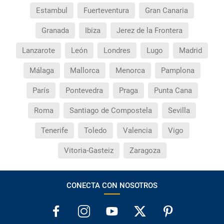
Estambul
Fuerteventura
Gran Canaria
Granada
Ibiza
Jerez de la Frontera
Lanzarote
León
Londres
Lugo
Madrid
Málaga
Mallorca
Menorca
Pamplona
París
Pontevedra
Praga
Punta Cana
Roma
Santiago de Compostela
Sevilla
Tenerife
Toledo
Valencia
Vigo
Vitoria-Gasteiz
Zaragoza
CONECTA CON NOSOTROS