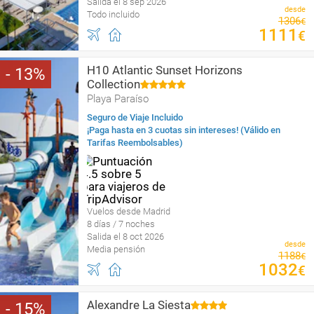
Salida el 8 sep 2026
desde
Todo incluido
1306
€
1111
€
H10 Atlantic Sunset Horizons
13
Collection
Playa Paraíso
Seguro de Viaje Incluido
¡Paga hasta en 3 cuotas sin intereses! (Válido en
Tarifas Reembolsables)
Vuelos desde Madrid
8 días / 7 noches
Salida el 8 oct 2026
desde
Media pensión
1188
€
1032
€
Alexandre La Siesta
15