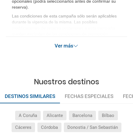
opcionales (podrá seleccionarlos antes de confirmar su
reserva)
.
Las condiciones de esta campaña sólo serán aplicables
durante la vigencia de la misma. Las posibles
modificaciones de reserva posteriores a esta campaña
quedan excluidas de las condiciones de promoción
anteriormente mencionadas. Descuento no acumulable.
Ver más
Nuestros destinos
DESTINOS SIMILARES
FECHAS ESPECIALES
FEC
A Coruña
Alicante
Barcelona
Bilbao
Cáceres
Córdoba
Donostia / San Sebastián