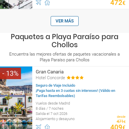
472
€
VER MÁS
Paquetes a Playa Paraíso para
Chollos
Encuentra las mejores ofertas de paquetes vacacionales a
Playa Paraíso para Chollos
Gran Canaria
13
Hotel Concorde
Seguro de Viaje Incluido
¡Paga hasta en 3 cuotas sin intereses! (Válido en
Tarifas Reembolsables)
Vuelos desde Madrid
8 días / 7 noches
Salida el 7 oct 2026
desde
Alojamiento y desayuno
471
€
409
€