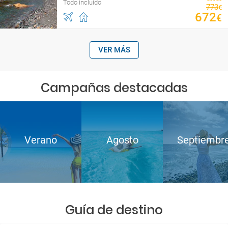
Todo incluido
773
€
672
€
VER MÁS
Campañas destacadas
Verano
Agosto
Septiembr
Guía de destino