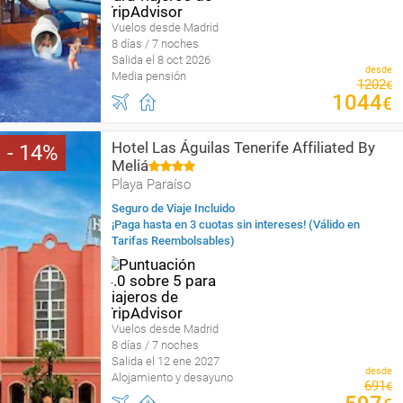
Vuelos desde Madrid
8 días / 7 noches
Salida el 8 oct 2026
desde
Media pensión
1202
€
1044
€
Hotel Las Águilas Tenerife Affiliated By
14
Meliá
Playa Paraíso
Seguro de Viaje Incluido
¡Paga hasta en 3 cuotas sin intereses! (Válido en
Tarifas Reembolsables)
Vuelos desde Madrid
8 días / 7 noches
Salida el 12 ene 2027
desde
Alojamiento y desayuno
691
€