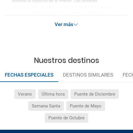
durante la vigencia de la misma. Las posibles
modificaciones de reserva posteriores a esta campaña
quedan excluidas de las condiciones de promoción
anteriormente mencionadas. Descuento no acumulable.
Ver más
Nuestros destinos
FECHAS ESPECIALES
DESTINOS SIMILARES
FEC
Verano
Última hora
Puente de Diciembre
Semana Santa
Puente de Mayo
Puente de Octubre