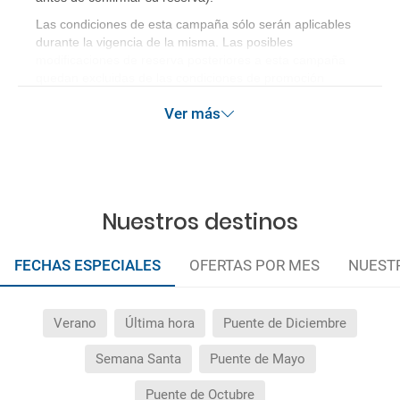
Las condiciones de esta campaña sólo serán aplicables
durante la vigencia de la misma. Las posibles
modificaciones de reserva posteriores a esta campaña
quedan excluidas de las condiciones de promoción
anteriormente mencionadas.
Ver más
Nuestros destinos
FECHAS ESPECIALES
OFERTAS POR MES
NUEST
Verano
Última hora
Puente de Diciembre
Semana Santa
Puente de Mayo
Puente de Octubre