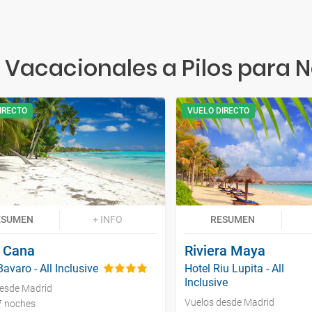
 Vacacionales a Pilos para 
IRECTO
VUELO DIRECTO
ESUMEN
+ INFO
RESUMEN
 Cana
Riviera Maya
avaro - All Inclusive
Hotel Riu Lupita - All
Inclusive
desde Madrid
Vuelos desde Madrid
 7 noches