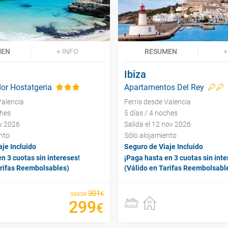
MEN
+ INFO
RESUMEN
+
Ibiza
or Hostatgeria
Apartamentos Del Rey
Valencia
Ferris desde Valencia
ches
5 días / 4 noches
ov 2026
Salida el 12 nov 2026
nto
Sólo alojamiento
je Incluido
Seguro de Viaje Incluido
n 3 cuotas sin intereses!
¡Paga hasta en 3 cuotas sin inte
arifas Reembolsables)
(Válido en Tarifas Reembolsabl
301
€
desde
299
€