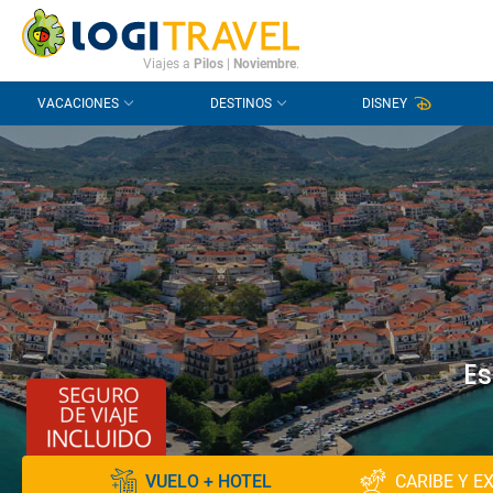
CONTACTO
PREGUNTAS FRECUENTES
Viajes a
Pilos
|
Noviembre
.
VACACIONES
DESTINOS
DISNEY
Es
VUELO + HOTEL
CARIBE Y E