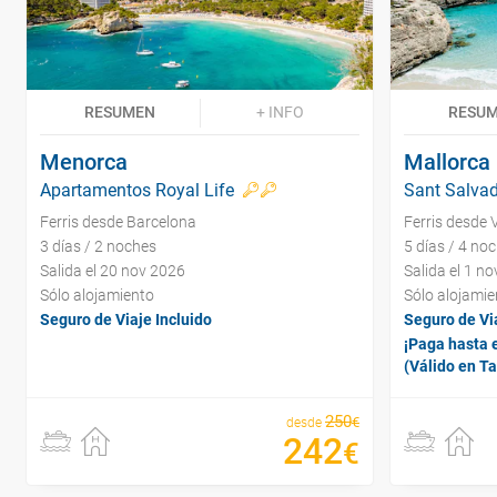
RESUMEN
+ INFO
RESU
Menorca
Mallorca
Apartamentos Royal Life
Sant Salvad
Ferris desde Barcelona
Ferris desde 
3 días / 2 noches
5 días / 4 no
Salida el 20 nov 2026
Salida el 1 n
Sólo alojamiento
Sólo alojamie
Seguro de Viaje Incluido
Seguro de Via
¡Paga hasta e
(Válido en T
250
€
desde
242
€