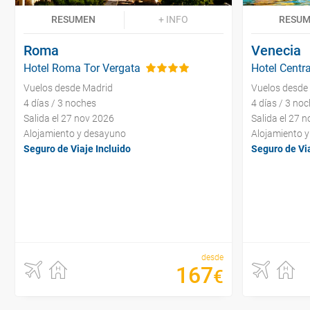
RESUMEN
+ INFO
RESU
Roma
Venecia
Hotel Roma Tor Vergata
Hotel Centra
Vuelos desde Madrid
Vuelos desde
4 días / 3 noches
4 días / 3 no
Salida el 27 nov 2026
Salida el 27 
Alojamiento y desayuno
Alojamiento 
Seguro de Viaje Incluido
Seguro de Via
desde
167
€