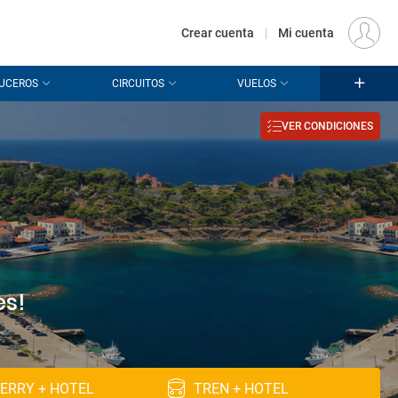
€
Origen
MADRID (MAD)
ES
EUR
Crear cuenta
|
Mi cuenta
UCEROS
CIRCUITOS
VUELOS
VER CONDICIONES
es!
ERRY + HOTEL
TREN + HOTEL