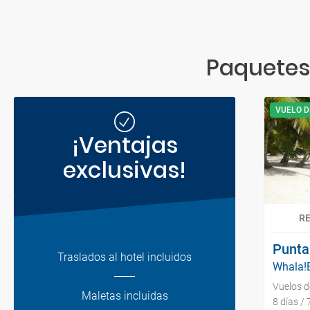
Paquetes
VUELO D
¡Ventajas
exclusivas!
R
Punta
Traslados al hotel incluidos
Whala!B
Vuelos 
Maletas incluidas
8 días /