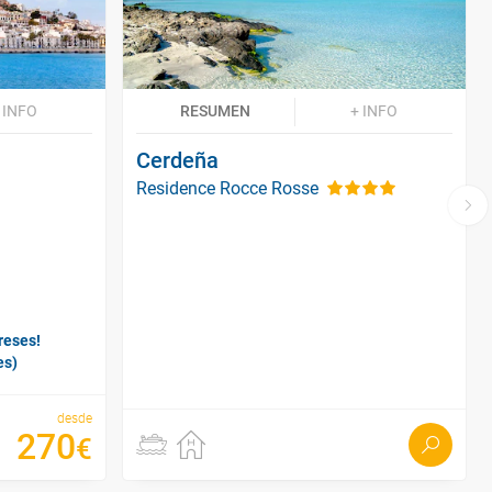
 INFO
RESUMEN
+ INFO
Cerdeña
Residence Rocce Rosse
reses!
es)
desde
270
€