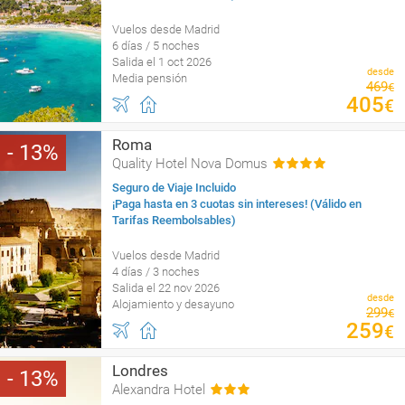
Vuelos desde Madrid
6 días / 5 noches
Salida el 1 oct 2026
desde
Media pensión
469
€
405
€
Roma
13
Quality Hotel Nova Domus
Seguro de Viaje Incluido
¡Paga hasta en 3 cuotas sin intereses! (Válido en
Tarifas Reembolsables)
Vuelos desde Madrid
4 días / 3 noches
Salida el 22 nov 2026
desde
Alojamiento y desayuno
299
€
259
€
Londres
13
Alexandra Hotel