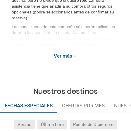
destino, pero no olvide que si quiere reforzar esta
asistencia tiene que añadir a su compra otros seguros
opcionales (podrá seleccionarlos antes de confirmar su
reserva)
.
Las condiciones de esta campaña sólo serán aplicables
durante la vigencia de la misma. Las posibles
modificaciones de reserva posteriores a esta campaña
quedan excluidas de las condiciones de promoción
anteriormente mencionadas. Descuento no acumulable.
Ver más
Nuestros destinos
FECHAS ESPECIALES
OFERTAS POR MES
NUEST
Verano
Última hora
Puente de Diciembre