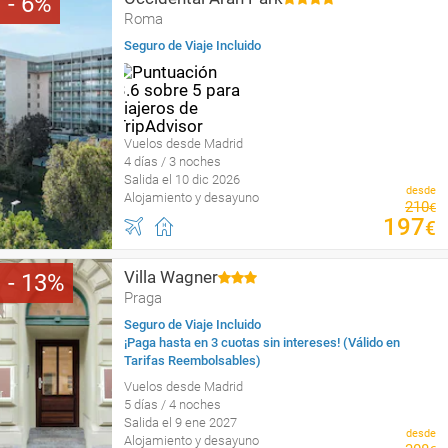
6
Roma
Seguro de Viaje Incluido
Vuelos desde Madrid
4 días / 3 noches
Salida el 10 dic 2026
desde
Alojamiento y desayuno
210
€
197
€
Villa Wagner
13
Praga
Seguro de Viaje Incluido
¡Paga hasta en 3 cuotas sin intereses! (Válido en
Tarifas Reembolsables)
Vuelos desde Madrid
5 días / 4 noches
Salida el 9 ene 2027
desde
Alojamiento y desayuno